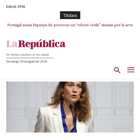
Edició 2936
TItulars
Portugal acusa Espanya de provocar un “efecte crida” massiu per la seva
El col·lapse de l’operació de Marc Puigtió a Girona: desbandada de
l’oportunisme i fracàs de ‘Militància Decidim’
“manca de regulació” migratòria
Els Països Catalans al teu abast
Diumenge, 09 de agost del 2026