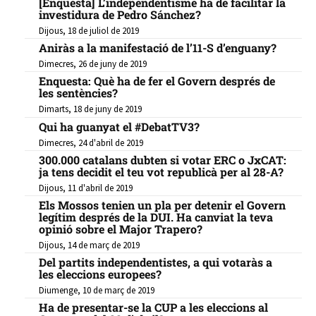
[Enquesta] L’independentisme ha de facilitar la
investidura de Pedro Sánchez?
Dijous, 18 de juliol de 2019
Aniràs a la manifestació de l’11-S d’enguany?
Dimecres, 26 de juny de 2019
Enquesta: Què ha de fer el Govern després de
les sentències?
Dimarts, 18 de juny de 2019
Qui ha guanyat el #DebatTV3?
Dimecres, 24 d'abril de 2019
300.000 catalans dubten si votar ERC o JxCAT:
ja tens decidit el teu vot republicà per al 28-A?
Dijous, 11 d'abril de 2019
Els Mossos tenien un pla per detenir el Govern
legítim després de la DUI. Ha canviat la teva
opinió sobre el Major Trapero?
Dijous, 14 de març de 2019
Del partits independentistes, a qui votaràs a
les eleccions europees?
Diumenge, 10 de març de 2019
Ha de presentar-se la CUP a les eleccions al