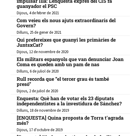
impulsar Illa: L’enquesta exprés del CIS fa
guanyador el PSC
Dijous, 4 de febrer de 2021
Com veieu els nous ajuts extraordinaris del
Govern?
Dilluns, 25 de gener de 2021
Qui prefereixes que guanyi les primàries de
JuntsxCat?
Dijous, 12 de novembre de 2020
Els militars espanyols que van denunciar Joan
Coma es queden amb un pam de nas
Dilluns, 6 de juliol de 2020
Rull recorda que “el tercer grau és també
presó”
Dijous, 2 de juliol de 2020
Enquesta: Què han de votar els 23 diputats
independentistes a la investidura de Sánchez?
Dilluns, 18 de novembre de 2019
[ENQUESTA] Quina proposta de Torra t’agrada
més?
Dijous, 17 d'octubre de 2019