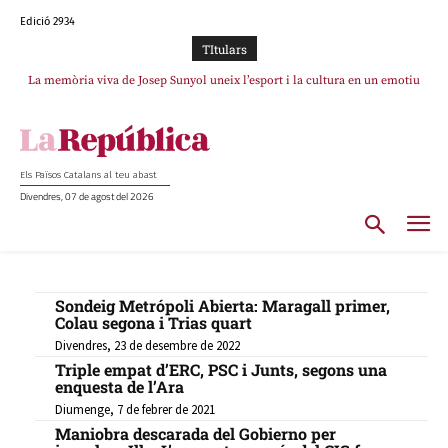
Edició 2934
TItulars
La memòria viva de Josep Sunyol uneix l’esport i la cultura en un emotiu
homenatge a Guadarrama pel seu 90è aniversari
Els Països Catalans al teu abast
Divendres, 07 de agost del 2026
Sondeig Metrópoli Abierta: Maragall primer,
Colau segona i Trias quart
Divendres, 23 de desembre de 2022
Triple empat d’ERC, PSC i Junts, segons una
enquesta de l’Ara
Diumenge, 7 de febrer de 2021
Maniobra descarada del Gobierno per