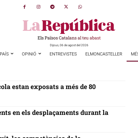
Els Països Catalans al teu abast
Dijous, 06 de agost del 2026
PAÍS
OPINIÓ
ENTREVISTES
ELMONCASTELLER
MÉ
ícola estan exposats a més de 80
nts en els desplaçaments durant la