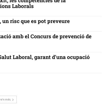
èxit, les competències de la
cions Laborals
, un risc que es pot preveure
tzació amb el Concurs de prevenció de
 Salut Laboral, garant d’una ocupació
re'n més