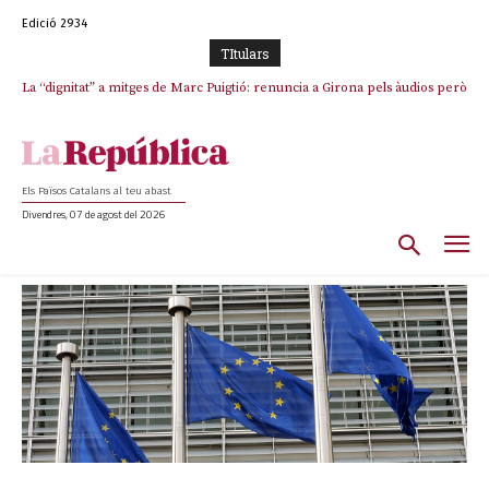
Edició 2934
TItulars
Junts exigeix que Catalunya quedi “fora” del repartiment dels menors
migrants de Ceuta
Els Països Catalans al teu abast
Divendres, 07 de agost del 2026