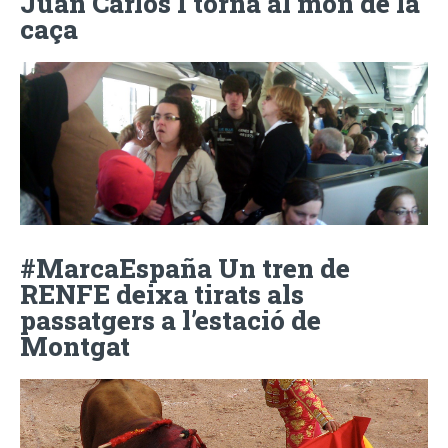
Juan Carlos I torna al món de la
caça
#MarcaEspaña Un tren de
RENFE deixa tirats als
passatgers a l’estació de
Montgat