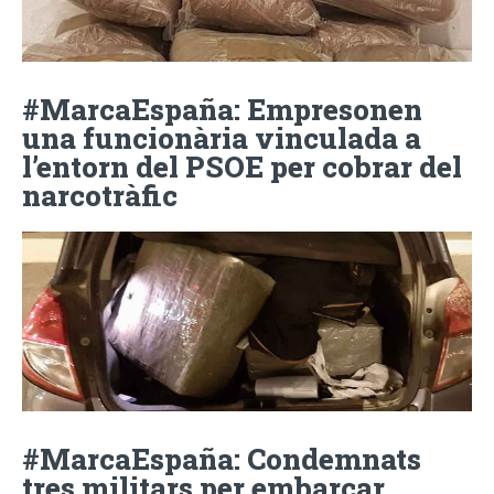
#MarcaEspaña: Empresonen
una funcionària vinculada a
l’entorn del PSOE per cobrar del
narcotràfic
#MarcaEspaña: Condemnats
tres militars per embarcar