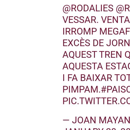
@RODALIES
@R
VESSAR. VENTA
IRROMP MEGAFO
EXCÈS DE JOR
AQUEST TREN Q
AQUESTA ESTAC
I FA BAIXAR TO
PIMPAM.
#PAIS
PIC.TWITTER.
— JOAN MAYA