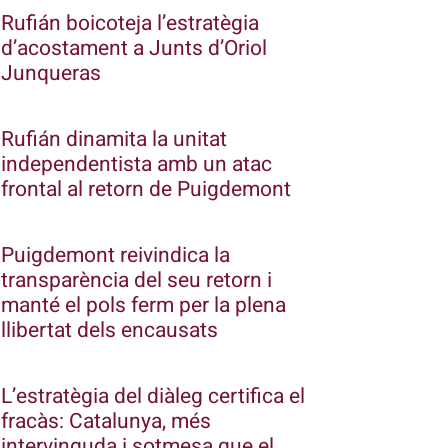
Rufián boicoteja l’estratègia
d’acostament a Junts d’Oriol
Junqueras
Rufián dinamita la unitat
independentista amb un atac
frontal al retorn de Puigdemont
Puigdemont reivindica la
transparència del seu retorn i
manté el pols ferm per la plena
llibertat dels encausats
L’estratègia del diàleg certifica el
fracàs: Catalunya, més
intervinguda i sotmesa que el