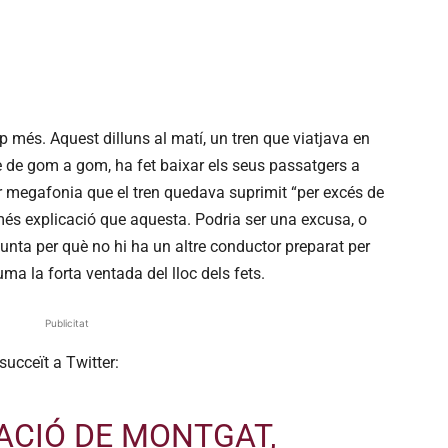
 més. Aquest dilluns al matí, un tren que viatjava en
le de gom a gom, ha fet baixar els seus passatgers a
er megafonia que el tren quedava suprimit “per excés de
més explicació que aquesta. Podria ser una excusa, o
unta per què no hi ha un altre conductor preparat per
uma la forta ventada del lloc dels fets.
Publicitat
succeït a Twitter:
TACIÓ DE MONTGAT,