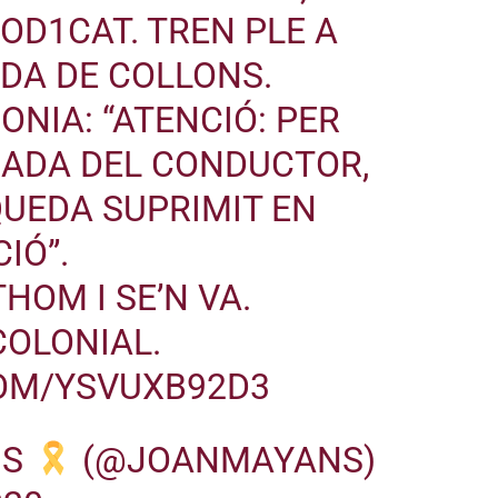
OD1CAT
. TREN PLE A
DA DE COLLONS.
NIA: “ATENCIÓ: PER
NADA DEL CONDUCTOR,
UEDA SUPRIMIT EN
IÓ”.
THOM I SE’N VA.
COLONIAL
.
COM/YSVUXB92D3
NS
(@JOANMAYANS)