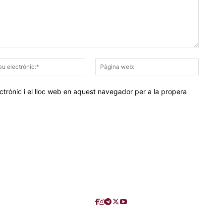
Correu
Pàgina
electrònic:*
web:
trònic i el lloc web en aquest navegador per a la propera