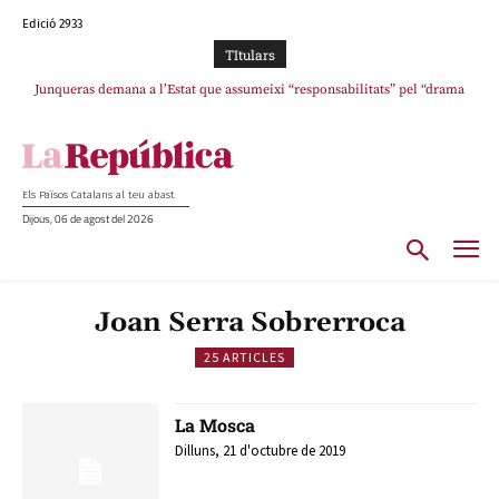
Edició 2933
TItulars
Junqueras demana a l’Estat que assumeixi “responsabilitats” pel “drama
humà” a Ceuta i avança que Catalunya haurà de continuar acollint menors
Els Països Catalans al teu abast
Dijous, 06 de agost del 2026
Joan Serra Sobrerroca
25 ARTICLES
La Mosca
Dilluns, 21 d'octubre de 2019