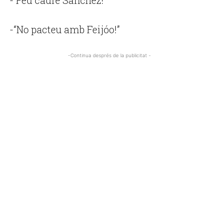
-“Feu caure Sánchez!”
-“No pacteu amb Feijóo!”
-Continua després de la publicitat -