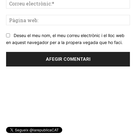
Co
ele
Pà
we
Deseu el meu nom, el meu correu electrònic i el lloc web
en aquest navegador per a la propera vegada que ho faci.