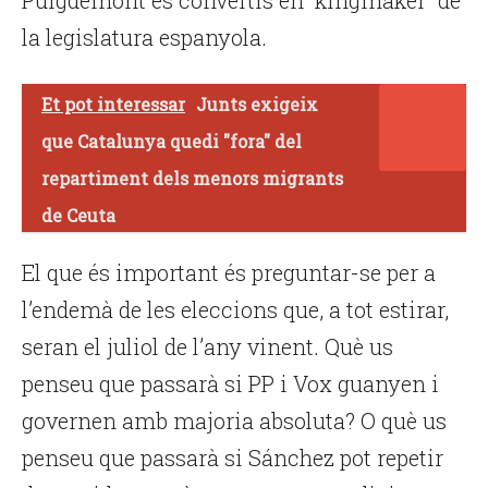
Puigdemont es convertís en “kingmaker” de
la legislatura espanyola.
Et pot interessar
Junts exigeix
que Catalunya quedi "fora" del
repartiment dels menors migrants
de Ceuta
El que és important és preguntar-se per a
l’endemà de les eleccions que, a tot estirar,
seran el juliol de l’any vinent. Què us
penseu que passarà si PP i Vox guanyen i
governen amb majoria absoluta? O què us
penseu que passarà si Sánchez pot repetir