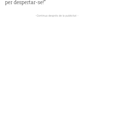
per despertar-se!”
-Continua després de la publicitat -