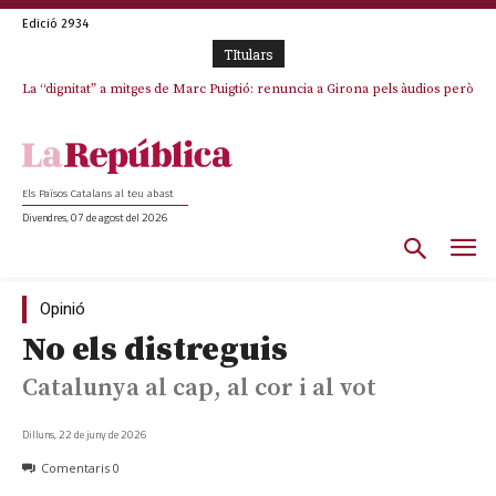
Edició 2934
TItulars
La “dignitat” a mitges de Marc Puigtió: renuncia a Girona pels àudios però
Junts exigeix que Catalunya quedi “fora” del repartiment dels menors
s’aferra als càrrecs remunerats de Sant Julià i el Consell Comarcal
migrants de Ceuta
Els Països Catalans al teu abast
Divendres, 07 de agost del 2026
Opinió
No els distreguis
Catalunya al cap, al cor i al vot
Dilluns, 22 de juny de 2026
Comentaris
0