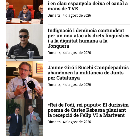
i en clau espanyola deixa el canal a
mans de TVE
Dimarts, 4 d'agost de 2026
Indignació i denúncia contundent
per un nou atac als drets lingüístics
i a la dignitat humana a la
Jonquera
Dimarts, 4 d'agost de 2026
Jaume Giró i Eusebi Campdepadrós
abandonen la militància de Junts
per Catalunya
Dimarts, 4 d'agost de 2026
«Rei de l’odi, rei puput»: El duríssim
poema de Carles Rebassa plantant
la recepció de Felip VI a Marivent
Dimarts, 4 d'agost de 2026