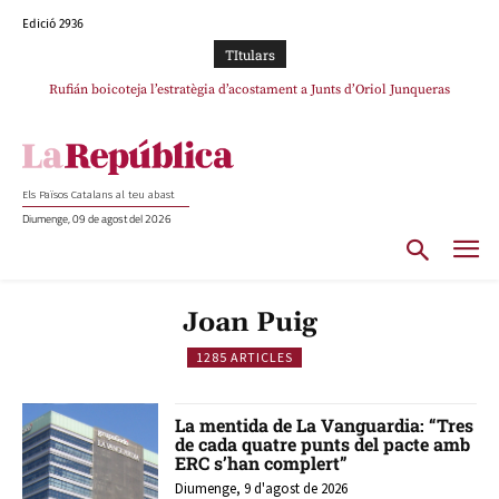
Edició 2936
TItulars
Rufián boicoteja l’estratègia d’acostament a Junts d’Oriol Junqueras
Rufián dinamita la unitat independentista amb un atac frontal al retorn de
Puigdemont
Els Països Catalans al teu abast
Diumenge, 09 de agost del 2026
Joan Puig
1285 ARTICLES
La mentida de La Vanguardia: “Tres
de cada quatre punts del pacte amb
ERC s’han complert”
Diumenge, 9 d'agost de 2026