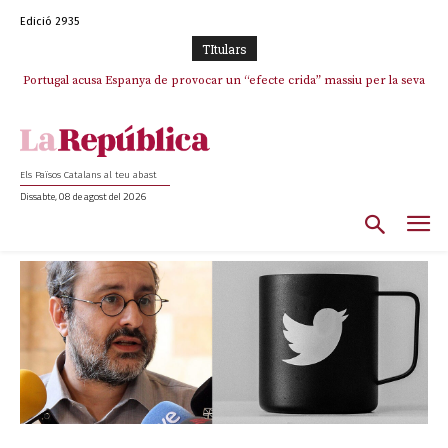
Edició 2935
TItulars
El col·lapse de l’operació de Marc Puigtió a Girona: desbandada de
l’oportunisme i fracàs de ‘Militància Decidim’
Els Països Catalans al teu abast
Dissabte, 08 de agost del 2026