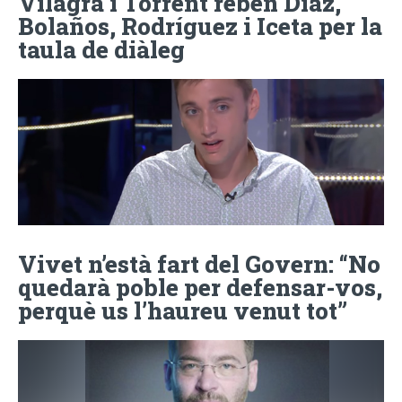
Vilagrà i Torrent reben Díaz,
Bolaños, Rodríguez i Iceta per la
taula de diàleg
Vivet n’està fart del Govern: “No
quedarà poble per defensar-vos,
perquè us l’haureu venut tot”