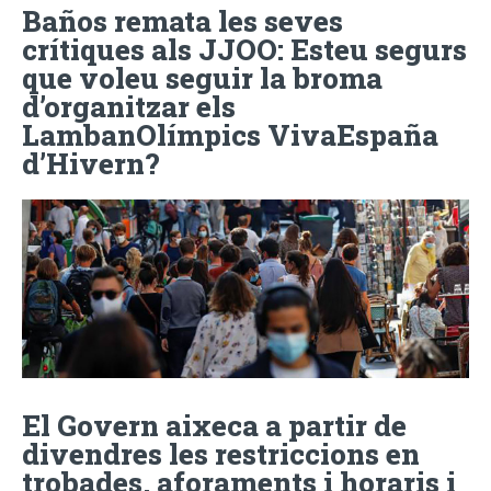
Baños remata les seves
crítiques als JJOO: Esteu segurs
que voleu seguir la broma
d’organitzar els
LambanOlímpics VivaEspaña
d’Hivern?
El Govern aixeca a partir de
divendres les restriccions en
trobades, aforaments i horaris i