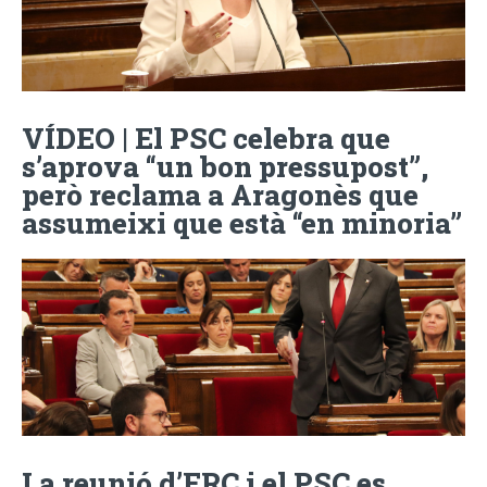
VÍDEO | El PSC celebra que
s’aprova “un bon pressupost”,
però reclama a Aragonès que
assumeixi que està “en minoria”
La reunió d’ERC i el PSC es