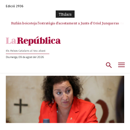
Edició 2936
TItulars
Rufián dinamita la unitat independentista amb un atac frontal al retorn
de Puigdemont
Els Països Catalans al teu abast
Diumenge, 09 de agost del 2026