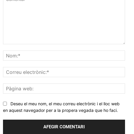
Comentar
Nom
Corr
elec
Pàgi
web
Deseu el meu nom, el meu correu electrònic i el lloc web
en aquest navegador per a la propera vegada que ho faci.