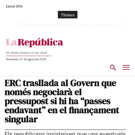
Edició 2934
TItulars
SOS Costa Brava es planta contra la “nefasta” prolongació de la C-32 i
n’exigeix la retirada immediata
Els Països Catalans al teu abast
Divendres, 07 de agost del 2026
ERC trasllada al Govern que
només negociarà el
pressupost si hi ha “passes
endavant” en el finançament
singular
Els republicans insisteixen que uns eventuals