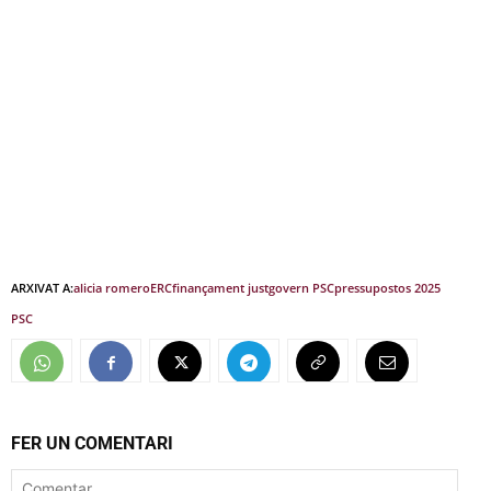
ARXIVAT A:
alicia romero
ERC
finançament just
govern PSC
pressupostos 2025
PSC
FER UN COMENTARI