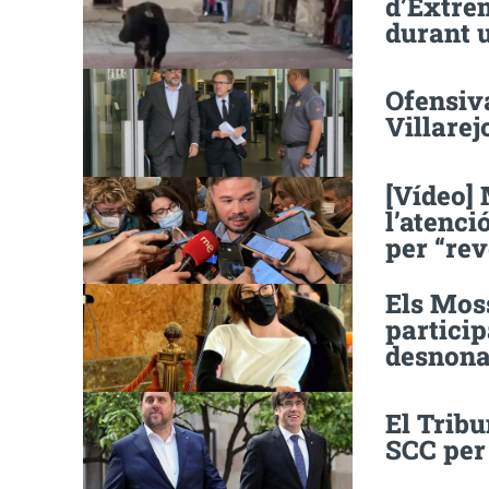
d’Extrem
durant 
Ofensiv
Villarej
[Vídeo] 
l’atenci
per “rev
Els Mos
partici
desnon
El Tribu
SCC per