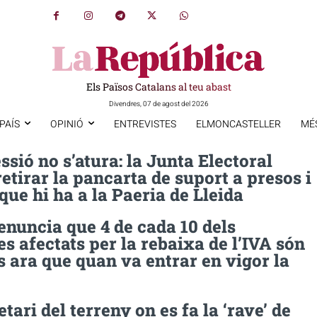
Els Països Catalans al teu abast
Divendres, 07 de agost del 2026
PAÍS
OPINIÓ
ENTREVISTES
ELMONCASTELLER
MÉ
ssió no s’atura: la Junta Electoral
etirar la pancarta de suport a presos i
 que hi ha a la Paeria de Lleida
nuncia que 4 de cada 10 dels
s afectats per la rebaixa de l’IVA són
 ara que quan va entrar en vigor la
etari del terreny on es fa la ‘rave’ de