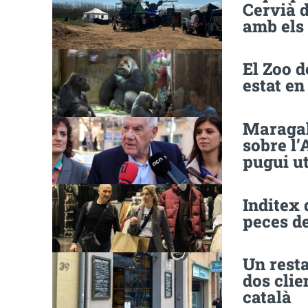
Cervià 
amb els
El Zoo d
estat en
Maragall
sobre l’
pugui ut
Inditex 
peces d
Un resta
dos clie
català