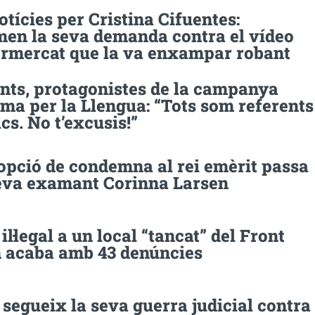
tícies per Cristina Cifuentes:
men la seva demanda contra el vídeo
ermercat que la va enxampar robant
ents, protagonistes de la campanya
ma per la Llengua: “Tots som referents
ics. No t’excusis!”
opció de condemna al rei emèrit passa
seva examant Corinna Larsen
 il·legal a un local “tancat” del Front
 acaba amb 43 denúncies
segueix la seva guerra judicial contra