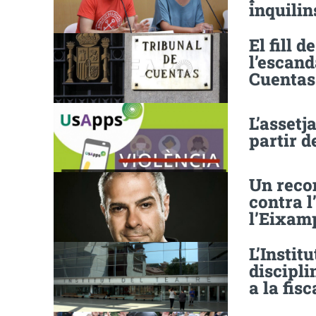
inquilin
El fill 
l’escand
Cuentas
L’assetj
partir d
Un recon
contra l
l’Eixamp
L’Instit
discipli
a la fisc