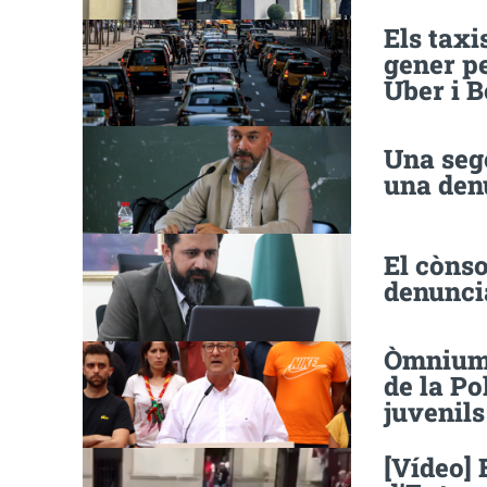
Els taxi
gener pe
Uber i B
Una sego
una den
El cònso
denuncia
Òmnium 
de la Po
juvenils
[Vídeo] 