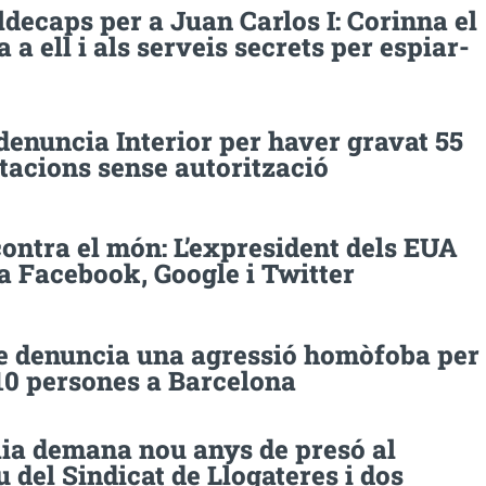
ecaps per a Juan Carlos I: Corinna el
 a ell i als serveis secrets per espiar-
enuncia Interior per haver gravat 55
tacions sense autorització
ontra el món: L’expresident dels EUA
a Facebook, Google i Twitter
 denuncia una agressió homòfoba per
10 persones a Barcelona
lia demana nou anys de presó al
 del Sindicat de Llogateres i dos