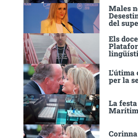
Males no
Desesti
del sup
Els doc
Platafor
lingüíst
L’útima 
per la 
La festa
Marítim
Corinna 