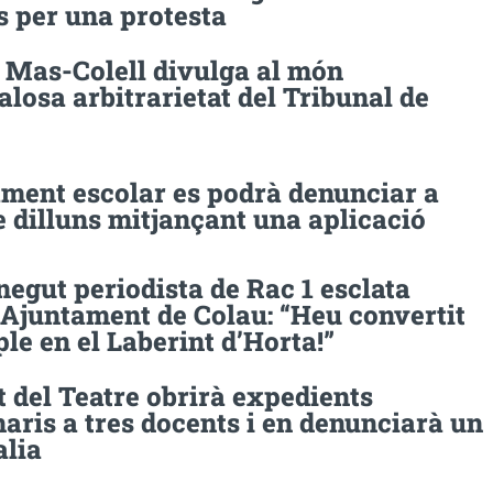
s per una protesta
de Mas-Colell divulga al món
alosa arbitrarietat del Tribunal de
ament escolar es podrà denunciar a
e dilluns mitjançant una aplicació
egut periodista de Rac 1 esclata
’Ajuntament de Colau: “Heu convertit
le en el Laberint d’Horta!”
ut del Teatre obrirà expedients
naris a tres docents i en denunciarà un
alia