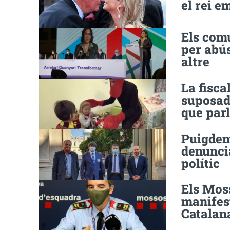
el rei e
Els com
per abús
altre
La fisca
suposad
que parl
Puigdem
denuncia
polític
Els Mos
manifest
Catalan