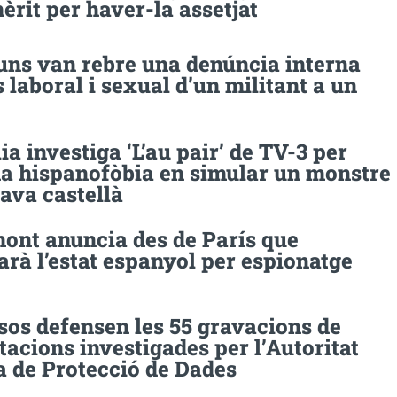
mèrit per haver-la assetjat
uns van rebre una denúncia interna
 laboral i sexual d’un militant a un
lia investiga ‘L’au pair’ de TV-3 per
a hispanofòbia en simular un monstre
ava castellà
ont anuncia des de París que
rà l’estat espanyol per espionatge
sos defensen les 55 gravacions de
acions investigades per l’Autoritat
a de Protecció de Dades