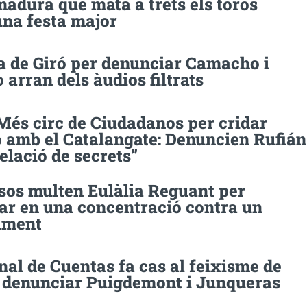
adura que mata a trets els toros
una festa major
a de Giró per denunciar Camacho i
o arran dels àudios filtrats
Més circ de Ciudadanos per cridar
ó amb el Catalangate: Denuncien Rufián
elació de secrets”
sos multen Eulàlia Reguant per
par en una concentració contra un
ament
nal de Cuentas fa cas al feixisme de
 denunciar Puigdemont i Junqueras