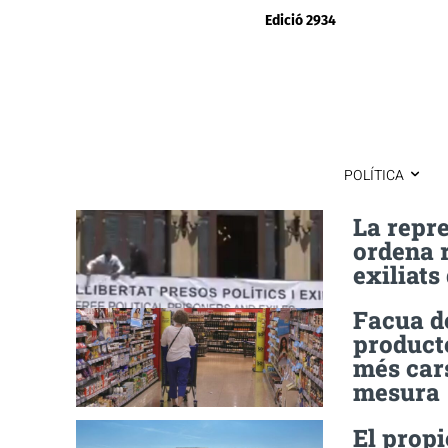
Edició 2934
POLÍTICA
La repre
ordena r
exiliats
Facua de
producte
més cars
mesura
El propi