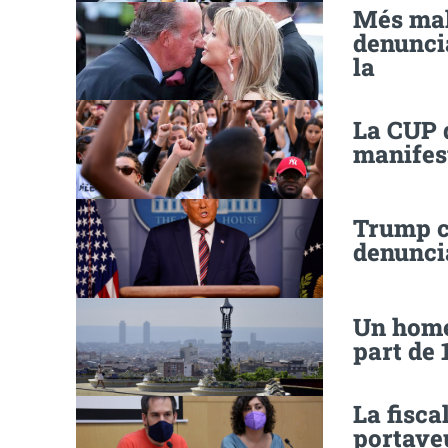
Més mald
denuncia
la
La CUP d
manifes
Trump c
denunci
Un home
part de 
La fisca
portaveu