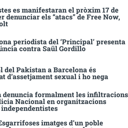
stes es manifestaran el pròxim 17 de
r denunciar els “atacs” de Free Now,
olt
na periodista del ‘Principal’ presenta
úncia contra Saül Gordillo
l del Pakistan a Barcelona és
t d’assetjament sexual i ho nega
denuncia formalment les infiltracions
licia Nacional en organitzacions
 independentistes
Esgarrifoses imatges d’un poble