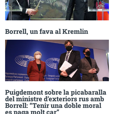
Borrell, un fava al Kremlin
Puigdemont sobre la picabaralla
del ministre d’exteriors rus amb
Borrell: “Tenir una doble moral
es paga molt car”