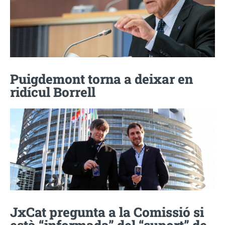
Puigdemont torna a deixar en
ridícul Borrell
JxCat pregunta a la Comissió si
està “informada” del “suport” de