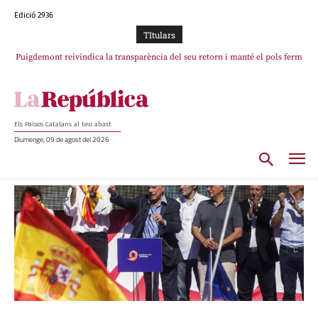
Edició 2936
TItulars
Portugal acusa Espanya de provocar un “efecte crida” massiu per la seva
“manca de regulació” migratòria
Els Països Catalans al teu abast
Diumenge, 09 de agost del 2026