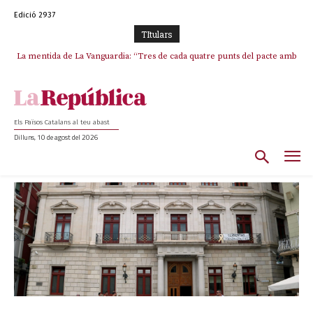
Edició 2937
TItulars
La covardia de l’independentisme català frena la caiguda de l’Estat a
Ceuta i Melilla
Els Països Catalans al teu abast
Dilluns, 10 de agost del 2026