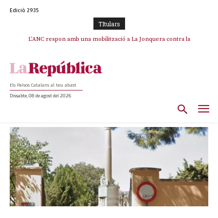
Edició 2935
TItulars
SOS Costa Brava es planta contra la “nefasta” prolongació de la C-32 i
n’exigeix la retirada immediata
Els Països Catalans al teu abast
Dissabte, 08 de agost del 2026