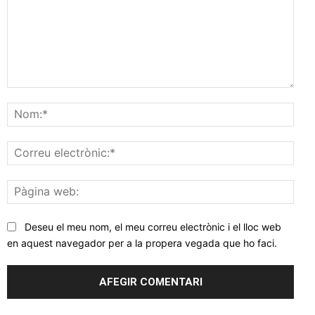
Comentar
Nom
Corr
elec
Pàgi
web
Deseu el meu nom, el meu correu electrònic i el lloc web
en aquest navegador per a la propera vegada que ho faci.