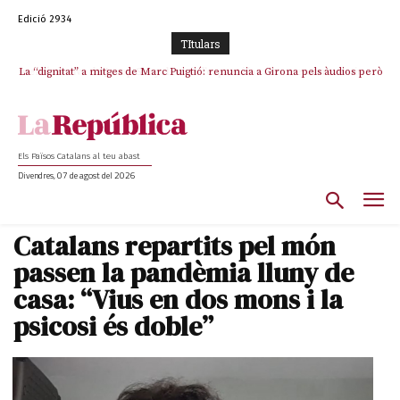
Edició 2934
TItulars
La “dignitat” a mitges de Marc Puigtió: renuncia a Girona pels àudios però
s’aferra als càrrecs remunerats de Sant Julià i el Consell Comarcal
Els Països Catalans al teu abast
Divendres, 07 de agost del 2026
Catalans repartits pel món
passen la pandèmia lluny de
casa: “Vius en dos mons i la
psicosi és doble”