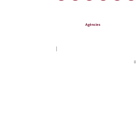
Agències
|
D