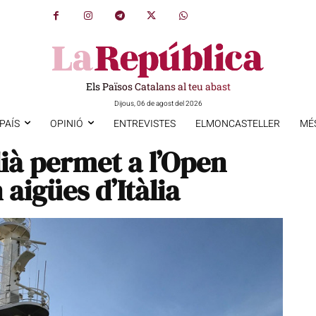
Els Països Catalans al teu abast
Dijous, 06 de agost del 2026
PAÍS
OPINIÓ
ENTREVISTES
ELMONCASTELLER
MÉ
lià permet a l’Open
aigües d’Itàlia