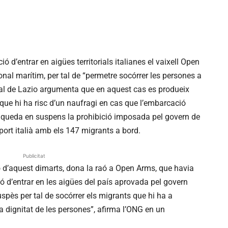
ció d’entrar en aigües territorials italianes el vaixell Open
nal marítim, per tal de “permetre socórrer les persones a
onal de Lazio argumenta que en aquest cas es produeix
i que hi ha risc d’un naufragi en cas que l’embarcació
 queda en suspens la prohibició imposada pel govern de
n port italià amb els 147 migrants a bord.
Publicitat
ió d’aquest dimarts, dona la raó a Open Arms, que havia
ió d’entrar en les aigües del país aprovada pel govern
uspès per tal de socórrer els migrants que hi ha a
 la dignitat de les persones”, afirma l’ONG en un