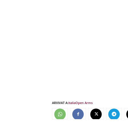
ARXIVAT A:
italia
Open Arms