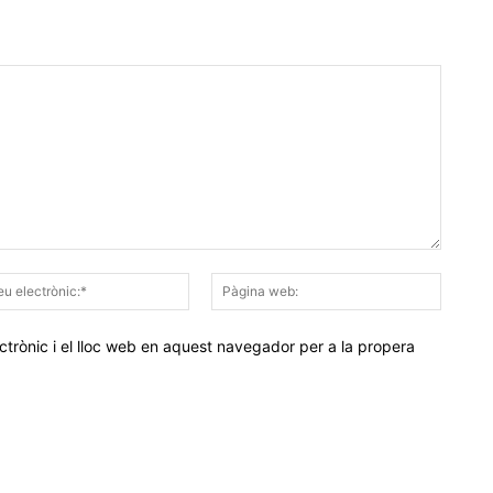
Correu
Pàgina
electrònic:*
web:
trònic i el lloc web en aquest navegador per a la propera