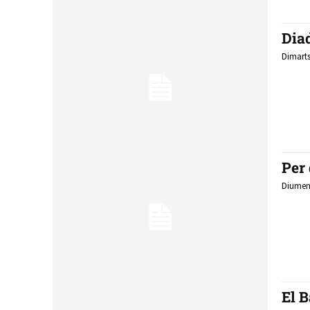
Dia
Dimarts
Per 
Diumeng
El 