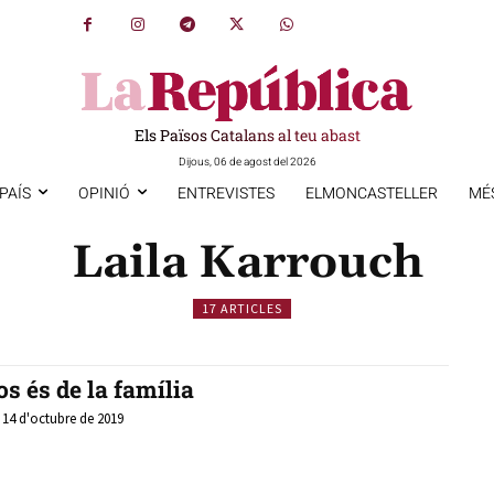
Els Països Catalans al teu abast
Dijous, 06 de agost del 2026
PAÍS
OPINIÓ
ENTREVISTES
ELMONCASTELLER
MÉ
Laila Karrouch
17 ARTICLES
os és de la família
, 14 d'octubre de 2019