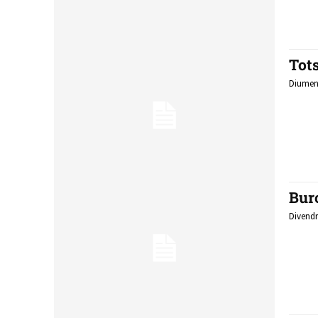
Tot
Diumeng
Burc
Divendr