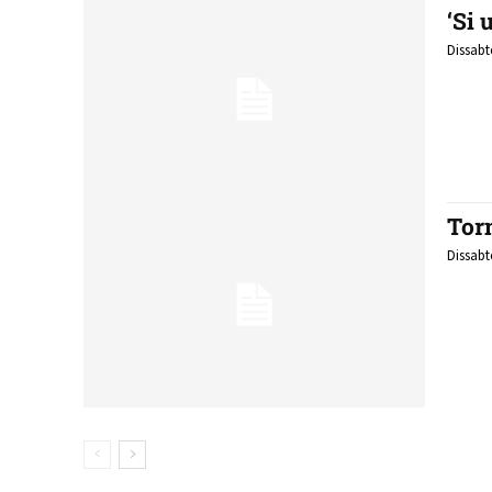
‘Si 
Dissabt
Torn
Dissabt