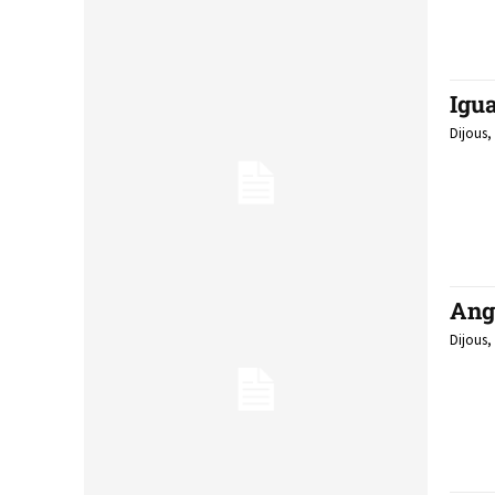
Igu
Dijous,
Ang
Dijous,