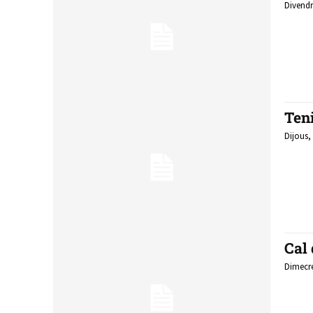
Divendr
Teni
Dijous,
Cal
Dimecre