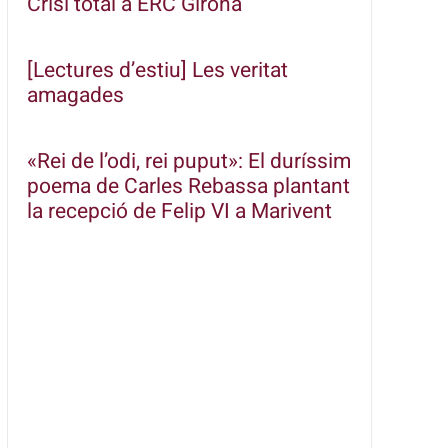
Crisi total a ERC Girona
[Lectures d’estiu] Les veritat
amagades
«Rei de l’odi, rei puput»: El duríssim
poema de Carles Rebassa plantant
la recepció de Felip VI a Marivent