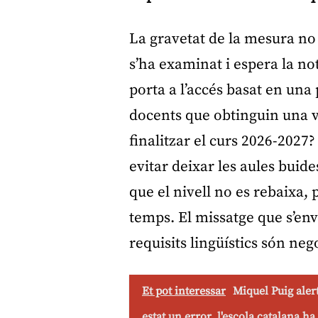
La gravetat de la mesura no r
s’ha examinat i espera la no
porta a l’accés basat en una
docents que obtinguin una v
finalitzar el curs 2026-2027
evitar deixar les aules buid
que el nivell no es rebaixa, p
temps. El missatge que s’envi
requisits lingüístics són neg
Et pot interessar
Miquel Puig alert
estat un error, l'escola catalana ha 