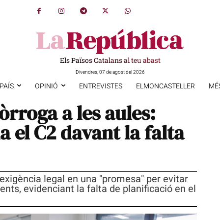
Els Països Catalans al teu abast
Divendres, 07 de agost del 2026
PAÍS
OPINIÓ
ENTREVISTES
ELMONCASTELLER
MÉ
ròrroga a les aules:
 el C2 davant la falta
 exigència legal en una "promesa" per evitar
ents, evidenciant la falta de planificació en el