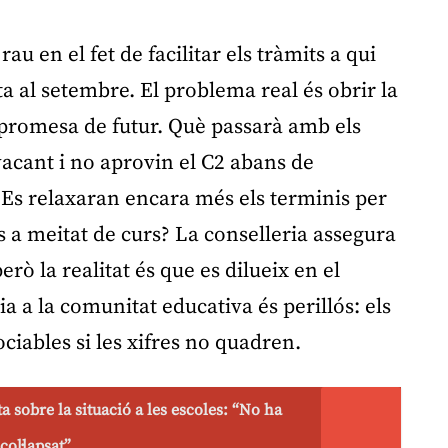
au en el fet de facilitar els tràmits a qui
ta al setembre. El problema real és obrir la
 promesa de futur. Què passarà amb els
acant i no aprovin el C2 abans de
? Es relaxaran encara més els terminis per
es a meitat de curs? La conselleria assegura
erò la realitat és que es dilueix en el
a a la comunitat educativa és perillós: els
ociables si les xifres no quadren.
a sobre la situació a les escoles: “No ha
col·lapsat”