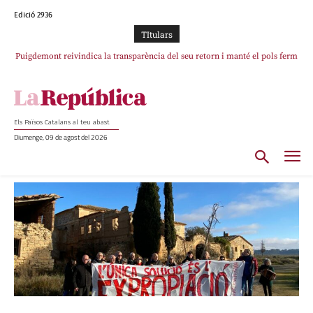
Edició 2936
TItulars
Portugal acusa Espanya de provocar un “efecte crida” massiu per la seva
“manca de regulació” migratòria
Els Països Catalans al teu abast
Diumenge, 09 de agost del 2026