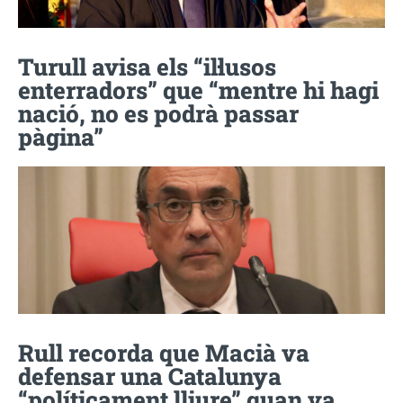
Turull avisa els “il·lusos
enterradors” que “mentre hi hagi
nació, no es podrà passar
pàgina”
Rull recorda que Macià va
defensar una Catalunya
“políticament lliure” quan va