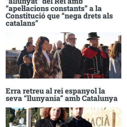
“allunyat” del Rei amb
“apel·lacions constants” a la
Constitució que “nega drets als
catalans”
Erra retreu al rei espanyol la
seva “llunyania” amb Catalunya