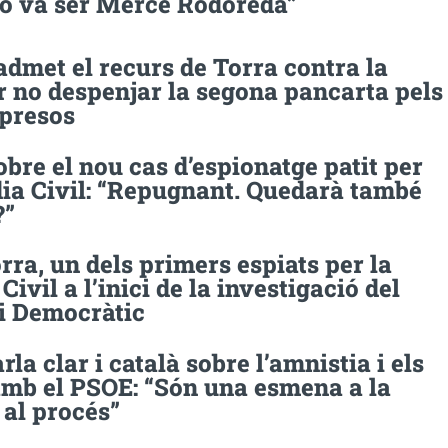
ho va ser Mercè Rodoreda”
admet el recurs de Torra contra la
r no despenjar la segona pancarta pels
 presos
obre el nou cas d’espionatge patit per
dia Civil: “Repugnant. Quedarà també
?”
ra, un dels primers espiats per la
Civil a l’inici de la investigació del
 Democràtic
rla clar i català sobre l’amnistia i els
amb el PSOE: “Són una esmena a la
t al procés”