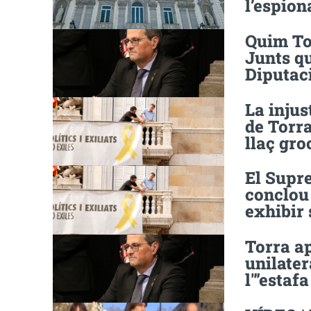
l’espio
Quim Tor
Junts qu
Diputac
La injus
de Torr
llaç gro
El Supr
conclou 
exhibir 
Torra a
unilater
l'”estaf