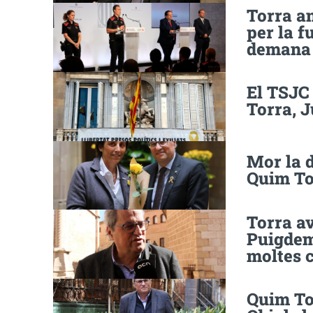
Torra a
per la f
demana 
El TSJC 
Torra, J
Mor la d
Quim To
Torra av
Puigdem
moltes 
Quim To