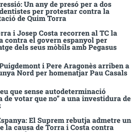
essió: Un any de presó per a dos
entistes per protestar contra la
tació de Quim Torra
ra i Josep Costa recorren al TC la
a contra el govern espanyol per
natge dels seus mòbils amb Pegasus
 Puigdemont i Pere Aragonès arriben a
lunya Nord per homenatjar Pau Casals
reu que sense autodeterminació
a de votar que no” a una investidura de
z
spanya: El Suprem rebutja admetre un
e la causa de Torra i Costa contra