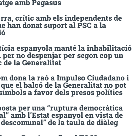
natge amb Pegasus
ra, crític amb els independents de
e han donat suport al PSC a la
ió
tícia espanyola manté la inhabilitació
a per no despenjar per segon cop un
c de la Generalitat
em dona la raó a Impulso Ciudadano i
que el balcó de la Generalitat no pot
símbols a favor dels presos polítics
posta per una “ruptura democràtica
al” amb l’Estat espanyol en vista de
a descomunal” de la taula de diàleg