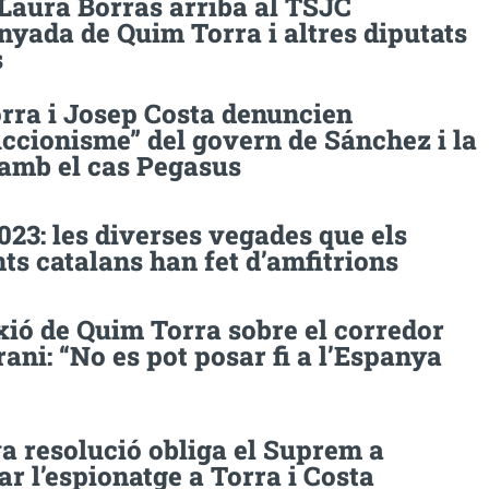
 Laura Borràs arriba al TSJC
yada de Quim Torra i altres diputats
s
rra i Josep Costa denuncien
uccionisme” del govern de Sánchez i la
 amb el cas Pegasus
023: les diverses vegades que els
ts catalans han fet d’amfitrions
xió de Quim Torra sobre el corredor
ani: “No es pot posar fi a l’Espanya
a resolució obliga el Suprem a
ar l’espionatge a Torra i Costa