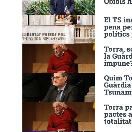
Obiols 
El TS in
pena pe
polítics
Torra, s
la Guàr
impune
Quim Tor
Guàrdia 
Tsunami
Torra pa
pactes 
totalita