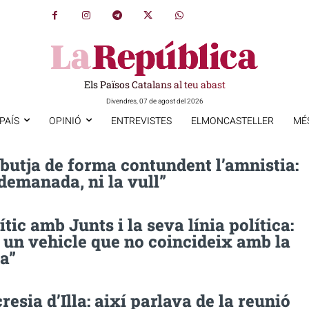
Els Països Catalans al teu abast
Divendres, 07 de agost del 2026
PAÍS
OPINIÓ
ENTREVISTES
ELMONCASTELLER
MÉ
butja de forma contundent l’amnistia:
 demanada, ni la vull”
ític amb Junts i la seva línia política:
 un vehicle que no coincideix amb la
a”
resia d’Illa: així parlava de la reunió