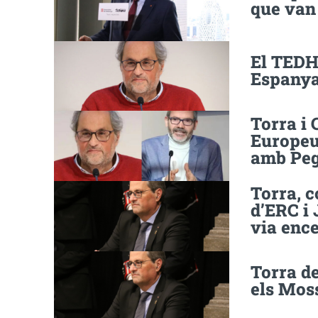
que van
El TEDH 
Espanya 
Torra i 
Europeu
amb Pe
Torra, c
d’ERC i 
via ence
Torra de
els Mos