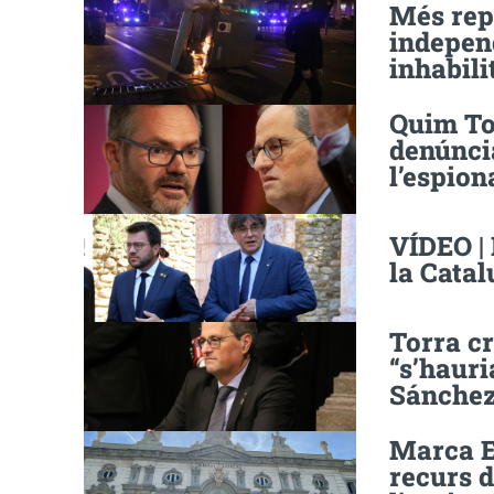
Més repr
independ
inhabili
Quim Tor
denúnci
l’espio
VÍDEO |
la Cata
Torra c
“s’hauri
Sánche
Marca E
recurs d