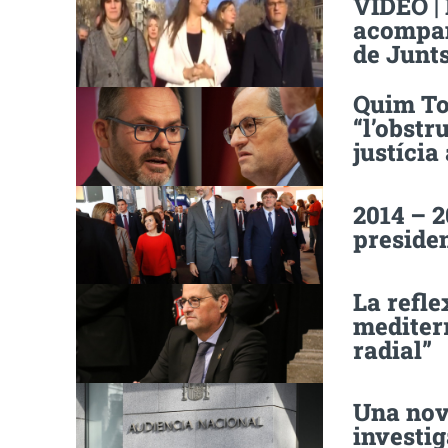
VÍDEO |
acompan
de Junt
Quim To
“l’obstr
justícia
2014 – 2
presiden
La refle
mediterr
radial”
Una nov
investig