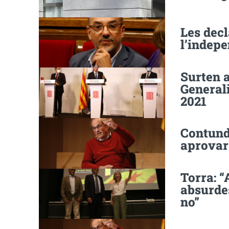
Les dec
l’indep
Surten a
Generali
2021
Contunde
aprovar
Torra: “
absurdes
no”