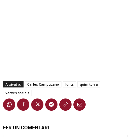
Arxivat a:
Carles Campuzano
Junts
quim torra
xarxes socials
FER UN COMENTARI