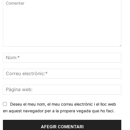
Comentar
Nom
Corr
elec
Pàgi
web
Deseu el meu nom, el meu correu electrònic i el lloc web
en aquest navegador per a la propera vegada que ho faci.