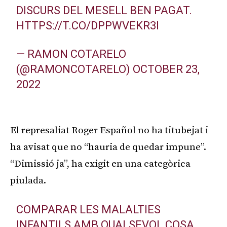
DISCURS DEL MESELL BEN PAGAT.
HTTPS://T.CO/DPPWVEKR3I
— RAMON COTARELO
(@RAMONCOTARELO)
OCTOBER 23,
2022
El represaliat Roger Español no ha titubejat i
ha avisat que no “hauria de quedar impune”.
“Dimissió ja”, ha exigit en una categòrica
piulada.
COMPARAR LES MALALTIES
INFANTILS AMB QUALSEVOL COSA,