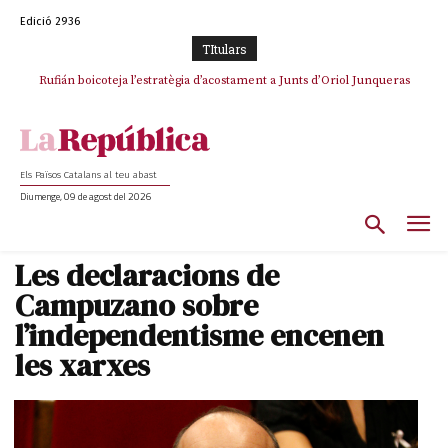
Edició 2936
TItulars
Rufián boicoteja l’estratègia d’acostament a Junts d’Oriol Junqueras
Rufián dinamita la unitat independentista amb un atac frontal al retorn
de Puigdemont
Els Països Catalans al teu abast
Diumenge, 09 de agost del 2026
Les declaracions de
Campuzano sobre
l’independentisme encenen
les xarxes