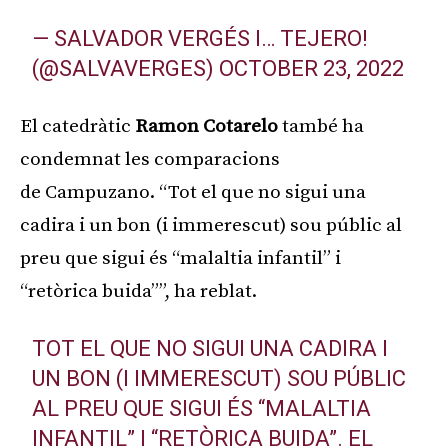
— SALVADOR VERGÉS I… TEJERO!
(@SALVAVERGES)
OCTOBER 23, 2022
El catedràtic
Ramon
Cotarelo
també ha
condemnat les comparacions
de
Campuzano
. “Tot el que no sigui una
cadira i un bon (i immerescut) sou públic al
preu que sigui és “malaltia infantil” i
“retòrica buida””, ha reblat.
TOT EL QUE NO SIGUI UNA CADIRA I
UN BON (I IMMERESCUT) SOU PÚBLIC
AL PREU QUE SIGUI ÉS “MALALTIA
INFANTIL” I “RETÒRICA BUIDA”. EL