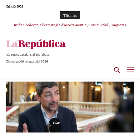
Edició 2936
TItulars
Rufián dinamita la unitat independentista amb un atac frontal al retorn de
Puigdemont
Els Països Catalans al teu abast
Diumenge, 09 de agost del 2026