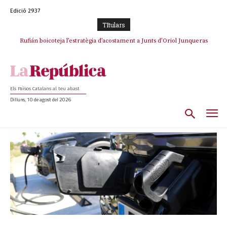
Edició 2937
TItulars
Rufián dinamita la unitat independentista amb un atac frontal al retorn
de Puigdemont
Els Països Catalans al teu abast
Dilluns, 10 de agost del 2026