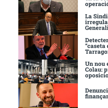
operació
La Sind
irregula
General
Detecten
“caseta 
Tarrago
Un nou 
Colau: p
oposici
Denunci
finança