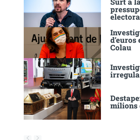
Surt a l
pressup
electora
Investig
d’euros 
Colau
Investi
irregula
Destape
milions 