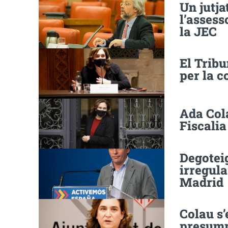
Un jutja
l’asses
la JEC
El Trib
per la c
Ada Cola
Fiscalia
Degoteig
irregula
Madrid
Colau s
presump