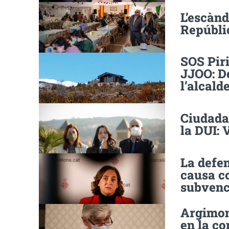
L’escànd
Repúblic
SOS Piri
JJOO: De
l’alcald
Ciudadan
la DUI: 
La defen
causa co
subvenc
Argimon 
en la co