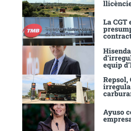
llicènci
La CGT 
presumpt
contrac
Hisenda
d’irregu
equip d
Repsol, 
irregula
carbura
Ayuso c
empresa