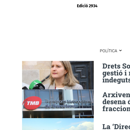
Edició 2934
POLÍTICA
Drets So
gestió i
indeguts
Arxiven 
desena 
fraccio
La ‘Dire