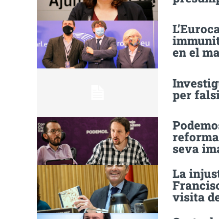
L’Euroca
immunit
en el ma
Investig
per fals
Podemos
reforma 
seva im
La injus
Francisc
visita d