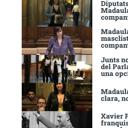
Diputats
Madaula
compan
Madaula
masclist
compan
Junts no
del Parl
una opc
Madaula:
clara, n
Xavier F
franquis