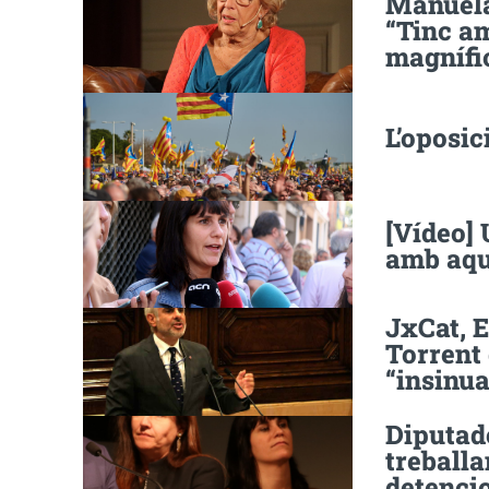
Manuela
“Tinc a
magnífi
L’oposic
[Vídeo] 
amb aqu
JxCat, 
Torrent
“insinua
Diputad
treballa
detenci