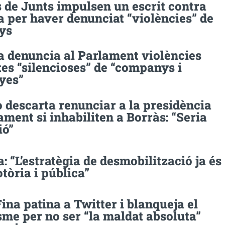
 de Junts impulsen un escrit contra
 per haver denunciat “violències” de
ys
 denuncia al Parlament violències
es “silencioses” de “companys i
yes”
 descarta renunciar a la presidència
ament si inhabiliten a Borràs: “Seria
ió”
 “L’estratègia de desmobilització ja és
otòria i pública”
ina patina a Twitter i blanqueja el
me per no ser “la maldat absoluta”