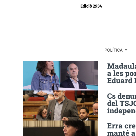
Edició 2934
POLÍTICA
Madaula
a les po
Eduard 
Cs denun
del TSJC
indepen
Erra cr
manté a 