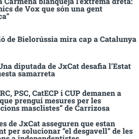
 Carmena blanqueja l’extrema dreta:
mics de Vox que són una gent
ca”
ió de Bielorússia mira cap a Catalunya
Una diputada de JxCat desafia l’Estat
esta samarreta
ERC, PSC, CatECP i CUP demanen a
 que prengui mesures per les
cions masclistes” de Carrizosa
es de JxCat asseguren que estan
nt per solucionar “el desgavell” de les
ons a independentistes