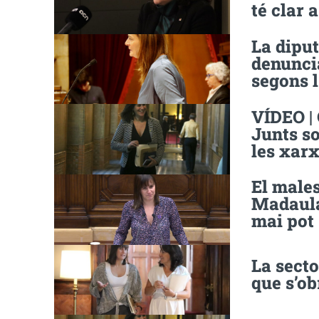
té clar 
La diput
denunci
segons l
VÍDEO | 
Junts so
les xar
El males
Madaula 
mai pot 
La sect
que s’o