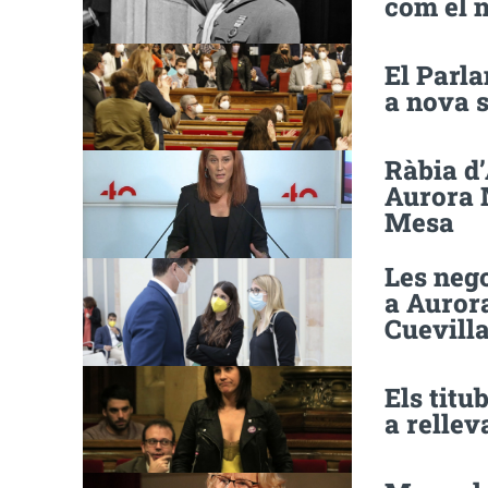
com el 
El Parl
a nova 
Ràbia d’
Aurora M
Mesa
Les neg
a Auror
Cuevill
Els titu
a relle