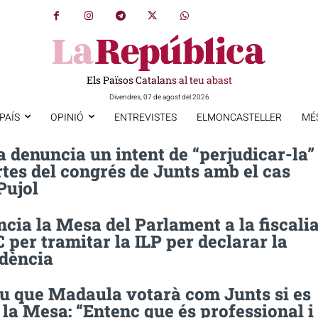
Els Països Catalans al teu abast
Divendres, 07 de agost del 2026
PAÍS
OPINIÓ
ENTREVISTES
ELMONCASTELLER
MÉ
 denuncia un intent de “perjudicar-la”
rtes del congrés de Junts amb el cas
Pujol
cia la Mesa del Parlament a la fiscali
 per tramitar la ILP per declarar la
dència
eu que Madaula votarà com Junts si es
la Mesa: “Entenc que és professional i