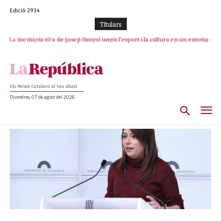
Edició 2934
TItulars
La “dignitat” a mitges de Marc Puigtió: renuncia a Girona pels àudios però
s’aferra als càrrecs remunerats de Sant Julià i el Consell Comarcal
Els Països Catalans al teu abast
Divendres, 07 de agost del 2026