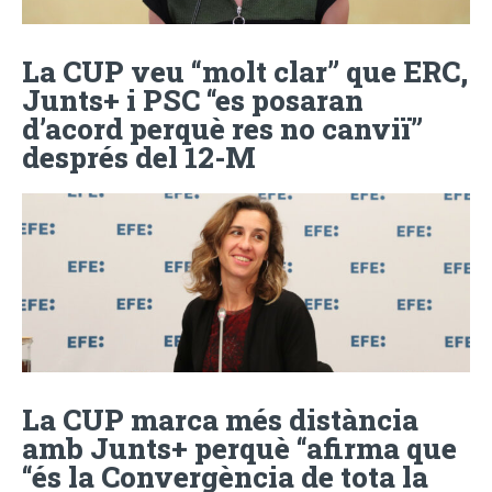
La CUP veu “molt clar” que ERC,
Junts+ i PSC “es posaran
d’acord perquè res no canviï”
després del 12-M
La CUP marca més distància
amb Junts+ perquè “afirma que
“és la Convergència de tota la