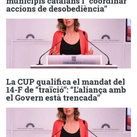
municipis catalans i “coordinar
accions de desobediència”
La CUP qualifica el mandat del
14-F de “traïció”: “L’aliança amb
el Govern està trencada”