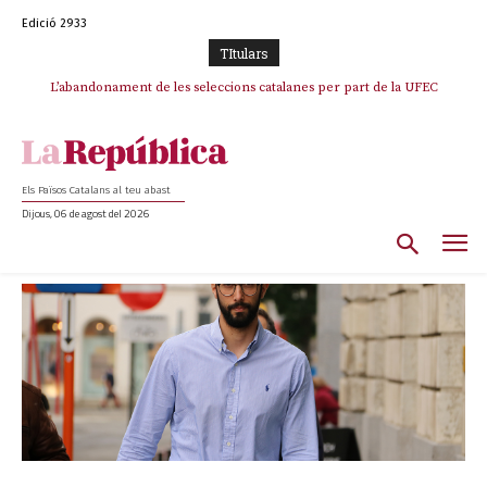
Edició 2933
TItulars
TV3 perd el lideratge després de 23 mesos: Una deriva sense continguts i
en clau espanyola deixa el canal a mans de TVE
Els Països Catalans al teu abast
Dijous, 06 de agost del 2026