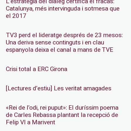
L’estratègia del diàleg certifica el fracàs:
Catalunya, més intervinguda i sotmesa que
el 2017
TV3 perd el lideratge després de 23 mesos:
Una deriva sense continguts i en clau
espanyola deixa el canal a mans de TVE
Crisi total a ERC Girona
[Lectures d’estiu] Les veritat amagades
«Rei de l’odi, rei puput»: El duríssim poema
de Carles Rebassa plantant la recepció de
Felip VI a Marivent