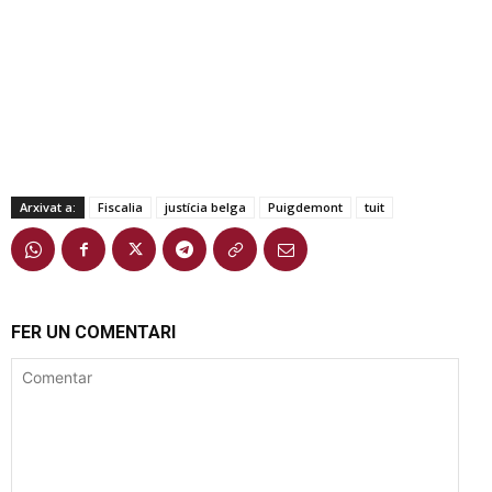
Arxivat a:
Fiscalia
justícia belga
Puigdemont
tuit
FER UN COMENTARI