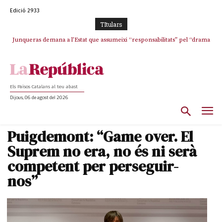
Edició 2933
TItulars
Junqueras demana a l’Estat que assumeixi “responsabilitats” pel “drama
L’abandonament de les seleccions catalanes per part de la UFEC
humà” a Ceuta i avança que Catalunya haurà de continuar acollint
espanyolitza l’esport del país
menors
Els Països Catalans al teu abast
Dijous, 06 de agost del 2026
Puigdemont: “Game over. El
Suprem no era, no és ni serà
competent per perseguir-
nos”