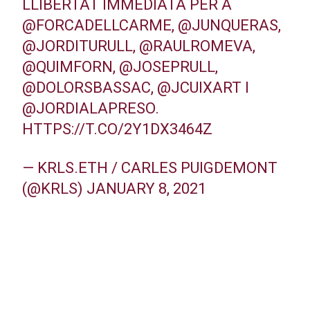
LLIBERTAT IMMEDIATA PER A
@FORCADELLCARME
,
@JUNQUERAS
,
@JORDITURULL
,
@RAULROMEVA
,
@QUIMFORN
,
@JOSEPRULL
,
@DOLORSBASSAC
,
@JCUIXART
I
@JORDIALAPRESO.
HTTPS://T.CO/2Y1DX3464Z
— KRLS.ETH / CARLES PUIGDEMONT
(@KRLS)
JANUARY 8, 2021