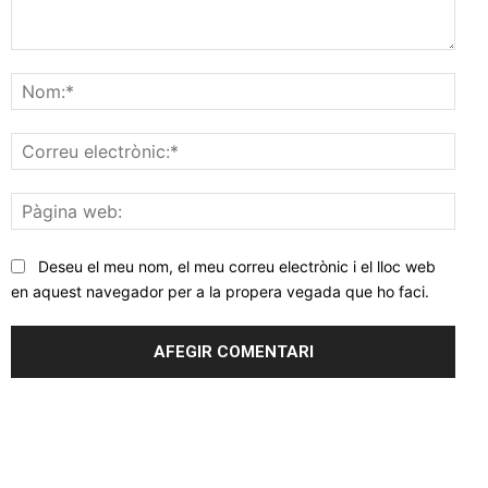
Comentar
Nom
Corr
elec
Pàgi
web
Deseu el meu nom, el meu correu electrònic i el lloc web
en aquest navegador per a la propera vegada que ho faci.