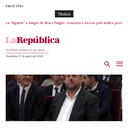
Edició 2934
TItulars
Junts exigeix que Catalunya quedi “fora” del repartiment dels menors
migrants de Ceuta
Els Països Catalans al teu abast
Divendres, 07 de agost del 2026