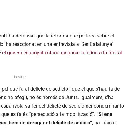
rull
, ha defensat que la reforma que pertoca sobre el
ixí ha reaccionat en una entrevista a ‘Ser Catalunya’
e
el govern espanyol estaria disposat a reduir a la meitat
Publicitat
pel que fa al delicte de sedició i que el que s’hauria de
ons ha afegit, no és només de Junts. Igualment, s’ha
cia espanyola va fer del delicte de sedició per condemnar-lo
ó que es fa és “persecució a la mobilització”.
“Si ens
s, hem de derogar el delicte de sedició”
, ha insistit.