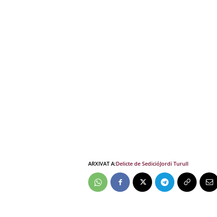
ARXIVAT A:
Delicte de Sedició
Jordi Turull