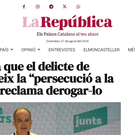
Els Països Catalans al teu abast
Divendres, 07 de agost del 2026
PAÍS
OPINIÓ
ENTREVISTES
ELMONCASTELLER
MÉ
que el delicte de
ix la “persecució a la
i reclama derogar-lo