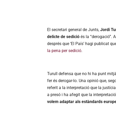
El secretari general de Junts,
Jordi Tu
delicte de sedició
és la “derogació”. A
després que ‘El País’ hagi publicat qu
la pena per sedició
.
Turull defensa que no hi ha punt mitjà 
fer és derogar-lo. Una opinió que, seg
referit a la interpretació que la justí
a presó i ha afegit que la interpretaci
volem adaptar als estàndards europeu