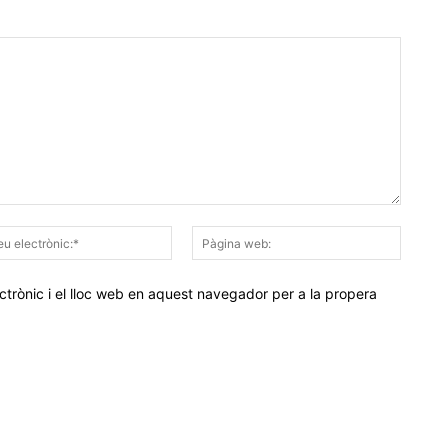
Correu
Pàgina
electrònic:*
web:
trònic i el lloc web en aquest navegador per a la propera