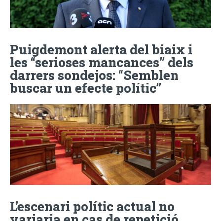
Puigdemont alerta del biaix i
les “serioses mancances” dels
darrers sondejos: “Semblen
buscar un efecte polític”
L’escenari polític actual no
variaria en cas de repetició