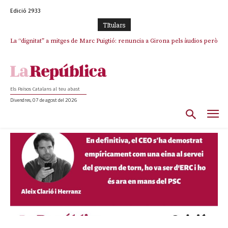
Edició 2933
TItulars
Junts exigeix que Catalunya quedi “fora” del repartiment dels menors
migrants de Ceuta
Els Països Catalans al teu abast
Divendres, 07 de agost del 2026