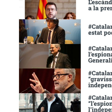
L’escàn
a la pr
#Catala
estat po
#Catalan
l’espion
Generali
#Catalan
“gravís
independ
#Catala
“l’espio
l’indepe