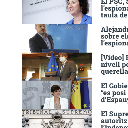
El PSC, 
l’espion
taula de
Alejandr
sobre el
l’espion
[Vídeo]
nivell p
querella
El Gobi
“es posi
d’Espan
El Supre
autorit
l’indep