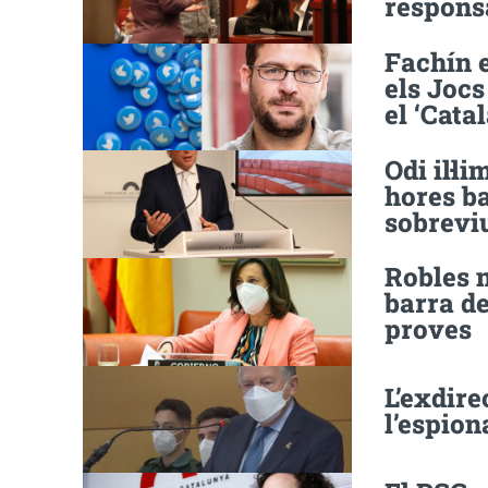
responsa
Fachín 
els Joc
el ‘Cata
Odi il·l
hores ba
sobrevi
Robles n
barra de
proves
L’exdire
l’espion