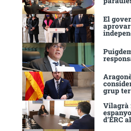
paraule
El gover
aprovar 
indepen
Puigdem
responsa
Aragonès
conside
grup ter
Vilagrà 
espanyol
d’ERC al