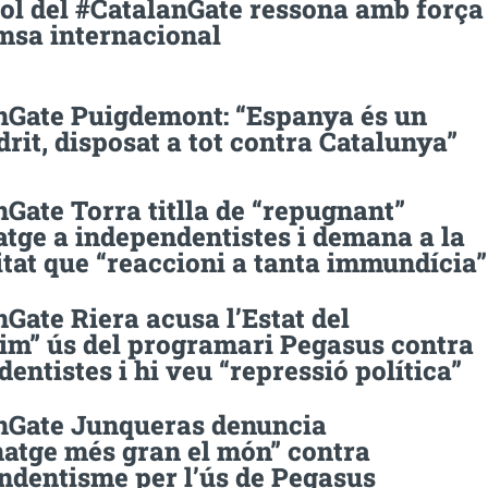
dol del #CatalanGate ressona amb força
emsa internacional
nGate Puigdemont: “Espanya és un
drit, disposat a tot contra Catalunya”
Gate Torra titlla de “repugnant”
atge a independentistes i demana a la
tat que “reaccioni a tanta immundícia”
Gate Riera acusa l’Estat del
sim” ús del programari Pegasus contra
entistes i hi veu “repressió política”
nGate Junqueras denuncia
natge més gran el món” contra
ndentisme per l’ús de Pegasus