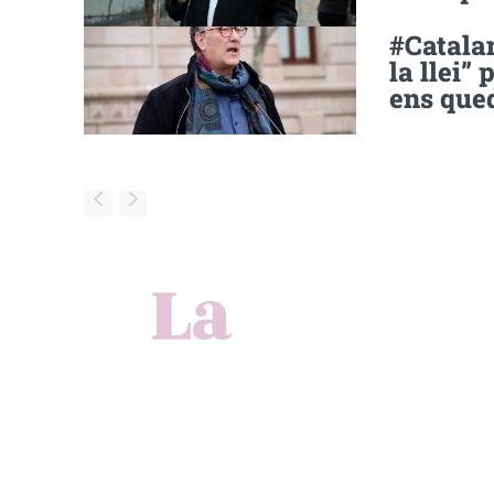
#Catalan
la llei”
ens que