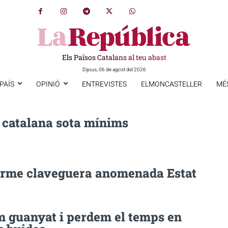
Els Països Catalans al teu abast
Dijous, 06 de agost del 2026
PAÍS
OPINIÓ
ENTREVISTES
ELMONCASTELLER
MÉ
t catalana sota mínims
rme claveguera anomenada Estat
m guanyat i perdem el temps en