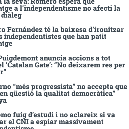
a la seva: Romero espera que
atge a l’independentisme no afecti la
 diàleg
o Fernández té la baixesa d’ironitzar
s independentistes que han patit
atge
 Puigdemont anuncia accions a tot
el ‘Catalan Gate’: “No deixarem res per
r”
erno “més progressista” no accepta que
 en qüestió la qualitat democràtica”
ya
mo fuig d’estudi i no aclareix si va
zar el CNI a espiar massivament
endentisme