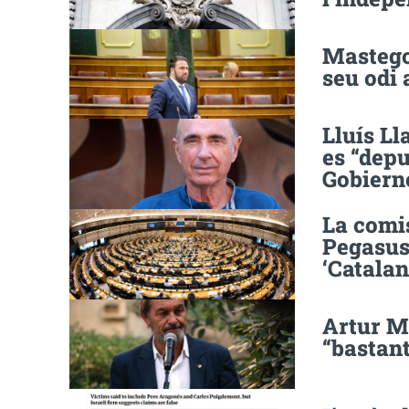
Mastego
seu odi 
Lluís Ll
es “depu
Gobiern
La comi
Pegasus 
‘Catalan
Artur Ma
“bastan