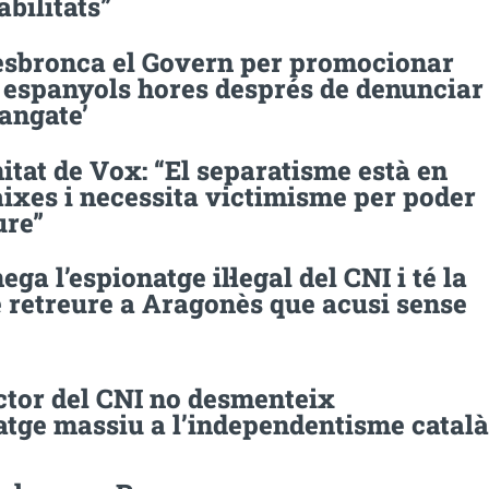
bilitats”
esbronca el Govern per promocionar
s espanyols hores després de denunciar
langate’
imitat de Vox: “El separatisme està en
ixes i necessita victimisme per poder
ure”
ega l’espionatge il·legal del CNI i té la
 retreure a Aragonès que acusi sense
ctor del CNI no desmenteix
atge massiu a l’independentisme català