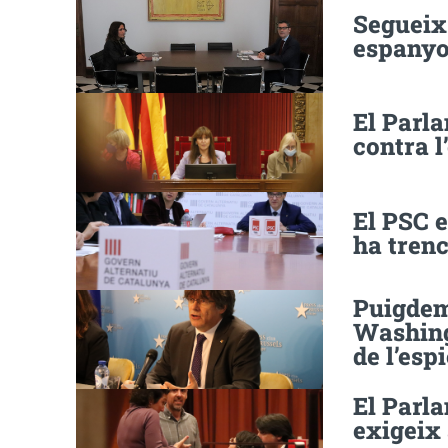
Segueix 
espanyo
El Parl
contra l
El PSC 
ha tren
Puigdemo
Washing
de l’esp
El Parla
exigeix 