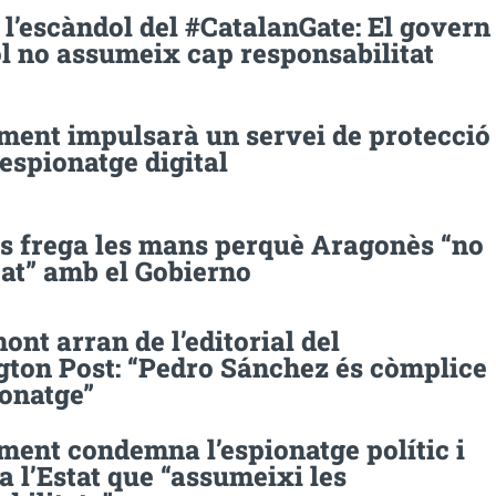
l’escàndol del #CatalanGate: El govern
l no assumeix cap responsabilitat
ament impulsarà un servei de protecció
’espionatge digital
es frega les mans perquè Aragonès “no
cat” amb el Gobierno
nt arran de l’editorial del
ton Post: “Pedro Sánchez és còmplice
ionatge”
ment condemna l’espionatge polític i
a l’Estat que “assumeixi les