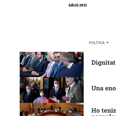
Edició 2933
POLÍTICA
Dignita
Una eno
Ho teni