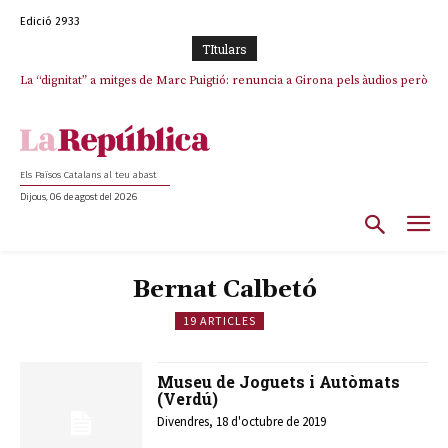
Edició 2933
TItulars
La “dignitat” a mitges de Marc Puigtió: renuncia a Girona pels àudios però
s’aferra als càrrecs remunerats de Sant Julià i el Consell Comarcal
Els Països Catalans al teu abast
Dijous, 06 de agost del 2026
Bernat Calbetó
19 ARTICLES
Museu de Joguets i Autòmats
(Verdú)
Divendres, 18 d'octubre de 2019