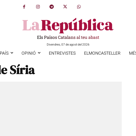
Els Països Catalans al teu abast
Divendres, 07 de agost del 2026
PAÍS
OPINIÓ
ENTREVISTES
ELMONCASTELLER
MÉ
e Síria