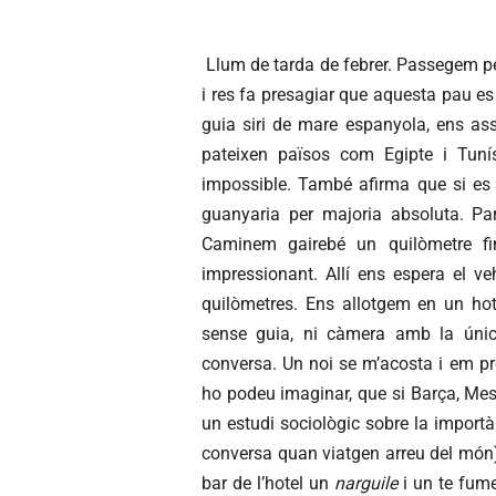
Llum de tarda de febrer. Passegem p
i res fa presagiar que aquesta pau e
guia siri de mare espanyola, ens ass
pateixen països com Egipte i Tunís
impossible. També afirma que si es f
guanyaria per majoria absoluta. Par
Caminem gairebé un quilòmetre fin
impressionant. Allí ens espera el v
quilòmetres. Ens allotgem en un hot
sense guia, ni càmera amb la únic
conversa. Un noi se m’acosta i em pr
ho podeu imaginar, que si Barça, Mes
un estudi sociològic sobre la import
conversa quan viatgen arreu del món).
bar de l’hotel un
narguile
i un te fume