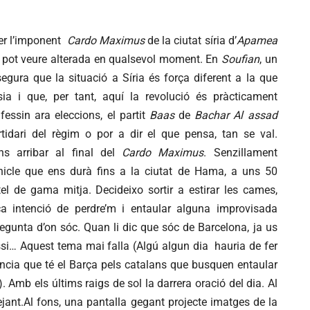
er l’imponent
Cardo Maximus
de la ciutat síria d’
Apamea
s pot veure alterada en qualsevol moment. En
Soufian
, un
egura que la situació a Síria és força diferent a la que
ia i que, per tant, aquí la revolució és pràcticament
essin ara eleccions, el partit
Baas
de
Bachar Al assad
tidari del règim o por a dir el que pensa, tan se val.
s arribar al final del
Cardo Maximus
. Senzillament
ehicle que ens durà fins a la ciutat de Hama, a uns 50
el de gama mitja. Decideixo sortir a estirar les cames,
a intenció de perdre’m i entaular alguna improvisada
egunta d’on sóc. Quan li dic que sóc de Barcelona, ja us
si… Aquest tema mai falla (Algú algun dia hauria de fer
ància que té el Barça pels catalans que busquen entaular
 Amb els últims raigs de sol la darrera oració del dia. Al
jant.Al fons, una pantalla gegant projecte imatges de la