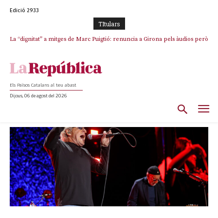
Edició 2933
TItulars
Junts exigeix que Catalunya quedi “fora” del repartiment dels menors
migrants de Ceuta
Els Països Catalans al teu abast
Dijous, 06 de agost del 2026