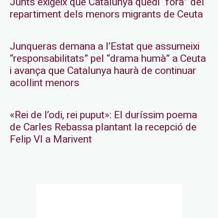
Junts exigeix que Catalunya quedi “fora” del
repartiment dels menors migrants de Ceuta
Junqueras demana a l’Estat que assumeixi
“responsabilitats” pel “drama humà” a Ceuta
i avança que Catalunya haurà de continuar
acollint menors
«Rei de l’odi, rei puput»: El duríssim poema
de Carles Rebassa plantant la recepció de
Felip VI a Marivent