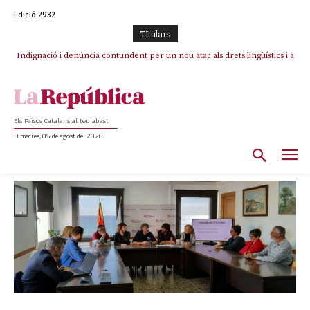
Edició 2932
TItulars
Indignació i denúncia contundent per un nou atac als drets lingüístics i a
la dignitat humana a la Jonquera
Els Països Catalans al teu abast
Dimecres, 05 de agost del 2026