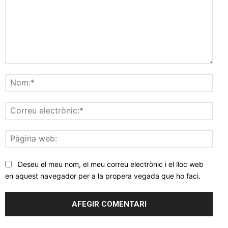
Comentar
Nom
Corr
elec
Pàgi
web
Deseu el meu nom, el meu correu electrònic i el lloc web
en aquest navegador per a la propera vegada que ho faci.