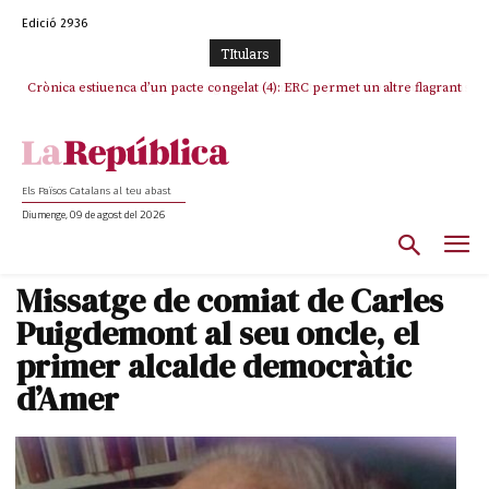
Edició 2936
TItulars
Crònica estiuenca d’un pacte congelat (4): ERC permet un altre flagrant
Rufián boicoteja l’estratègia d’acostament a Junts d’Oriol Junqueras
incompliment de l’acord, les seleccions catalanes un cop més
sacrificades
Els Països Catalans al teu abast
Diumenge, 09 de agost del 2026
Missatge de comiat de Carles
Puigdemont al seu oncle, el
primer alcalde democràtic
d’Amer