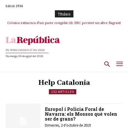
Edició 2936
TItulars
Crònica estiuenca d’un pacte congelat (4): ERC permet un altre flagrant
Rufián boicoteja l’estratègia d’acostament a Junts d’Oriol Junqueras
incompliment de l’acord, les seleccions catalanes un cop més
sacrificades
Els Països Catalans al teu abast
Diumenge, 09 de agost del 2026
Help Catalonia
132 ARTICLES
Europol i Policia Foral de
Navarra: els Mossos què volen
ser de grans?
Dimecres, 2 d'octubre de 2019