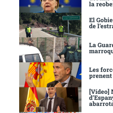
la reobe
El Gobie
de l’est
La Guard
marroqui
Les forc
prenent
[Vídeo] 
d’Espan
abarrota