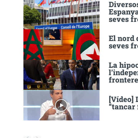
Diversos
Espanya 
seves f
El nord 
seves f
La hipo
l’indepe
fronter
[Vídeo] 
“tancar 