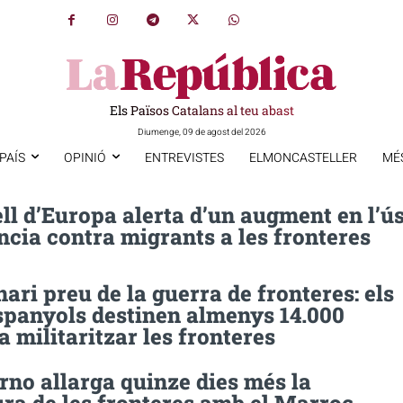
Els Països Catalans al teu abast
Diumenge, 09 de agost del 2026
PAÍS
OPINIÓ
ENTREVISTES
ELMONCASTELLER
MÉ
ll d’Europa alerta d’un augment en l’ú
ncia contra migrants a les fronteres
nari preu de la guerra de fronteres: els
spanyols destinen almenys 14.000
a militaritzar les fronteres
rno allarga quinze dies més la