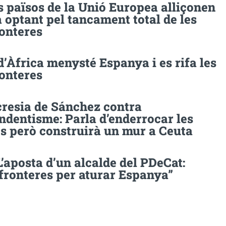
 països de la Unió Europea alliçonen
optant pel tancament total de les
ronteres
d’Àfrica menysté Espanya i es rifa les
ronteres
cresia de Sánchez contra
ndentisme: Parla d’enderrocar les
es però construirà un mur a Ceuta
L’aposta d’un alcalde del PDeCat:
fronteres per aturar Espanya”