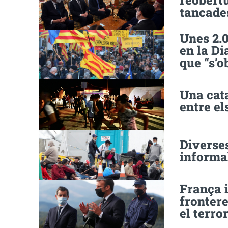
reobertu
tancade
Unes 2.
en la Di
que “s’o
Una cata
entre el
Diverse
informal
França 
frontere
el terro