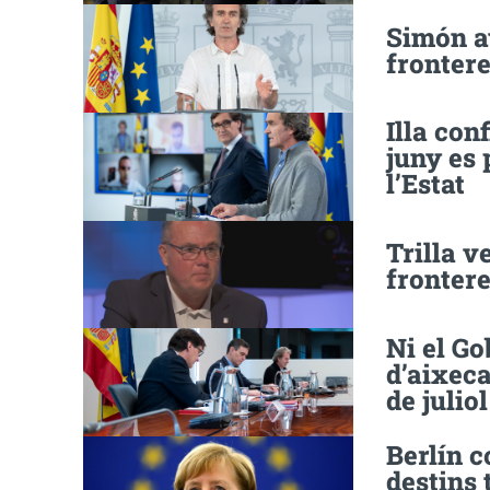
Simón av
frontere
Illa con
juny es 
l’Estat
Trilla v
frontere
Ni el Go
d’aixeca
de juliol
Berlín c
destins 