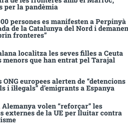
ra de les fronteres amb el Marroc,
s per la pandèmia
000 persones es manifesten a Perpinyà
ada de la Catalunya del Nord i demane
brin fronteres”
lana localitza les seves filles a Ceuta
s menors que han entrat pel Tarajal
s ONG europees alerten de “detencions
s i il·legals” d’emigrants a Espanya
i Alemanya volen “reforçar” les
s externes de la UE per lluitar contra
risme