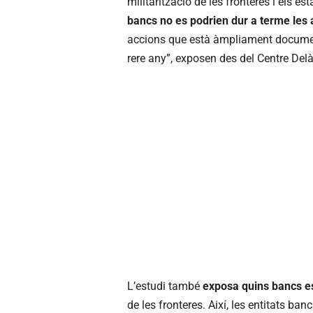
militarització de les fronteres i els es
bancs no es podrien dur a terme les 
accions que està àmpliament documen
rere any”, exposen des del Centre Delà
L’estudi també
exposa quins bancs e
de les fronteres. Així, les entitats b