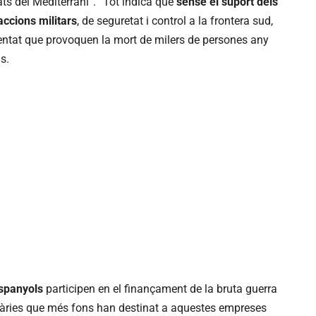
tats del Mediterrani”. “Tot indica que
sense el suport dels
accions militars
, de seguretat i control a la frontera sud,
tat que provoquen la mort de milers de persones any
s.
spanyols
participen en el finançament de la bruta guerra
ancàries que més fons han destinat a aquestes empreses