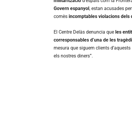
militarització
d’espais com la Frontera
Govern espanyol
, estan acusades per
comès
incomptables violacions dels
El Centre Delàs denuncia que
les ent
corresponsables d’una de les tragèd
mesura que siguem clients d’aquests 
els nostres diners”.