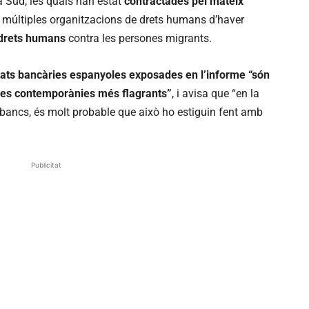
 Sud, les quals han estat
contractades pel mateix
 múltiples organitzacions de drets humans d’haver
 drets humans
contra les persones migrants.
itats bancàries espanyoles exposades en l’informe “són
ies contemporànies més flagrants”
, i avisa que “en la
bancs, és molt probable que això ho estiguin fent amb
Publicitat