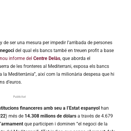
uny de ser una mesura per impedir l’arribada de persones
 negoci
del qual els bancs també en treuen profit a base
nou informe del
Centre Delàs
, que aborda el
uerra de les fronteres al Mediterrani, exposa els bancs
a la Mediterrània”, així com la milionària despesa que hi
ns d’euros.
Publicitat
stitucions financeres amb seu a l’Estat espanyol
han
022
) més de
14.308 milions de dòlars
a través de 4.679
d’armament
que participen i dominen “el negoci de la