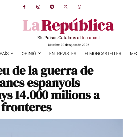
Els Països Catalans al teu abast
Dissabte, 08 de agost del 2026
PAÍS
OPINIÓ
ENTREVISTES
ELMONCASTELLER
MÉ
eu de la guerra de
bancs espanyols
ys 14.000 milions a
s fronteres