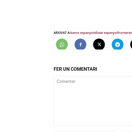
ARXIVAT A:
bancs espanyols
Estat espanyol
fronteres
FER UN COMENTARI
Comentar