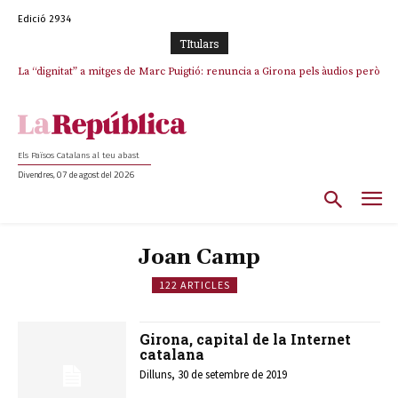
Edició 2934
TItulars
La “dignitat” a mitges de Marc Puigtió: renuncia a Girona pels àudios però
s’aferra als càrrecs remunerats de Sant Julià i el Consell Comarcal
Els Països Catalans al teu abast
Divendres, 07 de agost del 2026
Joan Camp
122 ARTICLES
Girona, capital de la Internet
catalana
Dilluns, 30 de setembre de 2019