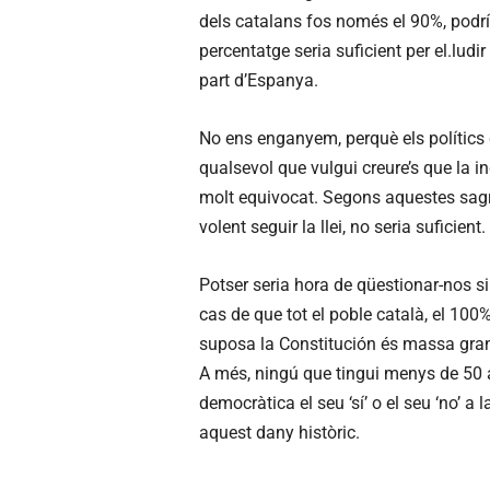
dels catalans fos només el 90%, podr
percentatge seria suficient per el.ludi
part d’Espanya.
No ens enganyem, perquè els polítics de
qualsevol que vulgui creure’s que la i
molt equivocat. Segons aquestes sagr
volent seguir la llei, no seria suficie
Potser seria hora de qüestionar-nos si
cas de que tot el poble català, el 100
suposa la Constitución és massa gra
A més, ningú que tingui menys de 50 a
democràtica el seu ‘sí’ o el seu ‘no’ a
aquest dany històric.