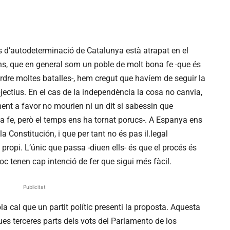
s d’autodeterminació de Catalunya està atrapat en el
ans, que en general som un poble de molt bona fe -que és
erdre moltes batalles-, hem cregut que havíem de seguir la
bjectius. En el cas de la independència la cosa no canvia,
lment a favor no mourien ni un dit si sabessin que
na fe, però el temps ens ha tornat porucs-. A Espanya ens
la Constitución, i que per tant no és pas il.legal
 propi. L’únic que passa -diuen ells- és que el procés és
oc tenen cap intenció de fer que sigui més fàcil.
Publicitat
a cal que un partit polític presenti la proposta. Aquesta
s terceres parts dels vots del Parlamento de los