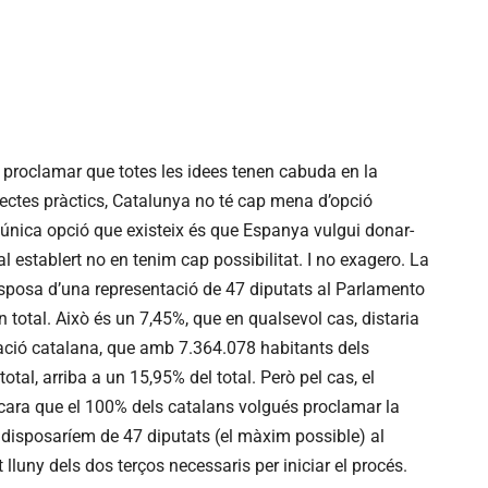
 proclamar que totes les idees tenen cabuda en la
fectes pràctics, Catalunya no té cap mena d’opció
L’única opció que existeix és que Espanya vulgui donar-
al establert no en tenim cap possibilitat. I no exagero. La
posa d’una representació de 47 diputats al Parlamento
 total. Això és un 7,45%, que en qualsevol cas, distaria
blació catalana, que amb 7.364.078 habitants dels
otal, arriba a un 15,95% del total. Però pel cas, el
ncara que el 100% dels catalans volgués proclamar la
 disposaríem de 47 diputats (el màxim possible) al
lluny dels dos terços necessaris per iniciar el procés.