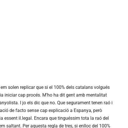
em solen replicar que si el 100% dels catalans volgués
ia iniciar cap procés. M’ho ha dit gent amb mentalitat
nyolista. I jo els dic que no. Que segurament tenen raó i
nació de facto sense cap explicació a Espanya, però
ia essent il.legal. Encara que tinguéssim tota la raó del
ríem saltant. Per aquesta regla de tres, si enlloc del 100%