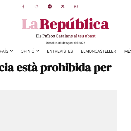
Els Països Catalans al teu abast
Dissabte, 08 de agost del 2026
PAÍS
OPINIÓ
ENTREVISTES
ELMONCASTELLER
MÉ
ia està prohibida per