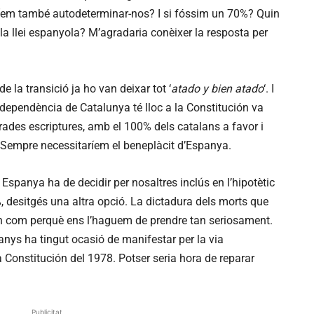
íem també autodeterminar-nos? I si fóssim un 70%? Quin
r la llei espanyola? M’agradaria conèixer la resposta per
 la transició ja ho van deixar tot ‘
atado y bien atado
‘. I
ndependència de Catalunya té lloc a la Constitución va
ades escriptures, amb el 100% dels catalans a favor i
nt. Sempre necessitaríem el beneplàcit d’Espanya.
 Espanya ha de decidir per nosaltres inclús en l’hipotètic
%, desitgés una altra opció. La dictadura dels morts que
n com perquè ens l’haguem de prendre tan seriosament.
nys ha tingut ocasió de manifestar per la via
 la Constitución del 1978. Potser seria hora de reparar
Publicitat