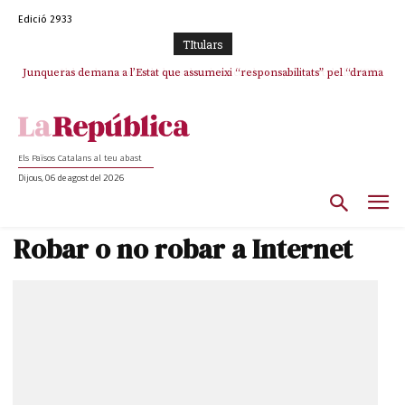
Edició 2933
TItulars
Junqueras demana a l’Estat que assumeixi “responsabilitats” pel “drama
L’abandonament de les seleccions catalanes per part de la UFEC
humà” a Ceuta i avança que Catalunya haurà de continuar acollint
espanyolitza l’esport del país
menors
Els Països Catalans al teu abast
Dijous, 06 de agost del 2026
Robar o no robar a Internet