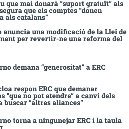
u que mai donarà “suport gratuït” als
ssegura que els comptes “donen
a als catalans”
anuncia una modificació de la Llei de
ment per revertir-ne una reforma del
erno demana “generositat” a ERC
loa respon ERC que demanar
s “que no pot atendre” a canvi dels
a buscar “altres aliances”
rno torna a ningunejar ERC i la taula
g