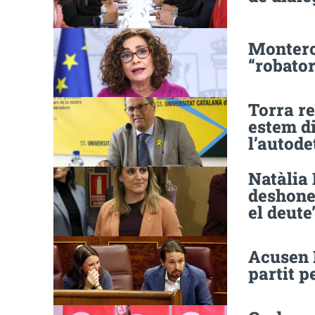
Montero
“robator
Torra r
estem di
l’autode
Natàlia 
deshones
el deute
Acusen 
partit p