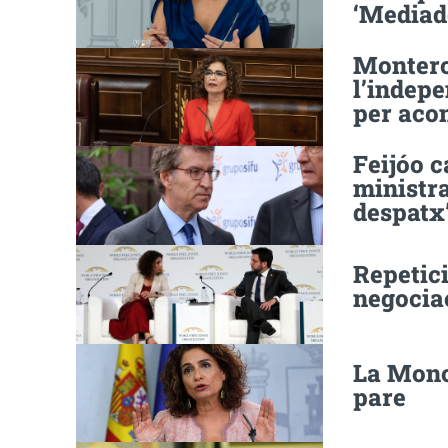
‘Mediad
Montero
l’indep
per acon
Feijóo 
ministra
despatx
Repetici
negociac
La Moncl
pare