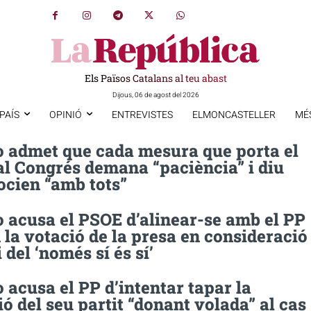
Els Països Catalans al teu abast
Dijous, 06 de agost del 2026
PAÍS
OPINIÓ
ENTREVISTES
ELMONCASTELLER
MÉ
 admet que cada mesura que porta el
al Congrés demana “paciència” i diu
ocien “amb tots”
 acusa el PSOE d’alinear-se amb el PP
 la votació de la presa en consideració
i del ‘només sí és sí’
acusa el PP d’intentar tapar la
ó del seu partit “donant volada” al cas