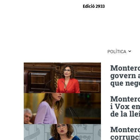
Edició 2933
POLÍTICA
Montero
govern 
que neg
Montero
i Vox en
de la lle
Montero 
corrupci