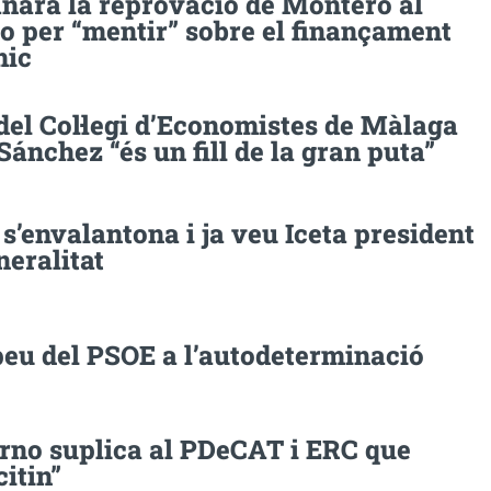
narà la reprovació de Montero al
o per “mentir” sobre el finançament
mic
del Col·legi d’Economistes de Màlaga
Sánchez “és un fill de la gran puta”
s’envalantona i ja veu Iceta president
neralitat
peu del PSOE a l’autodeterminació
erno suplica al PDeCAT i ERC que
itin”