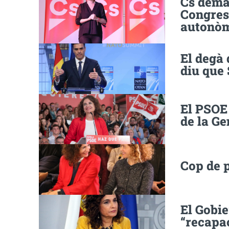
Cs dema
Congres
autonò
El degà 
diu que 
El PSOE 
de la Ge
Cop de 
El Gobi
“recapac