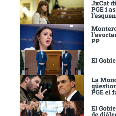
JxCat di
PGE i a
l’esquen
Montero 
l’avorta
PP
El Gobi
La Monc
qüestion
PGE el f
El Gobie
de diàle