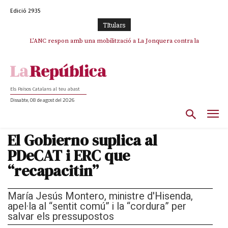
Edició 2935
TItulars
L’ANC respon amb una mobilització a La Jonquera contra la
catalanofòbia i els abusos de la Policia Nacional
Els Països Catalans al teu abast
Dissabte, 08 de agost del 2026
El Gobierno suplica al
PDeCAT i ERC que
“recapacitin”
María Jesús Montero, ministre d'Hisenda,
apel·la al “sentit comú” i la “cordura” per
salvar els pressupostos