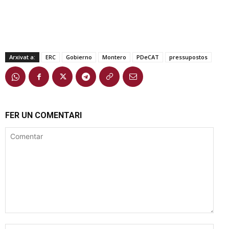
Arxivat a:
ERC
Gobierno
Montero
PDeCAT
pressupostos
FER UN COMENTARI
Comentar
Nom