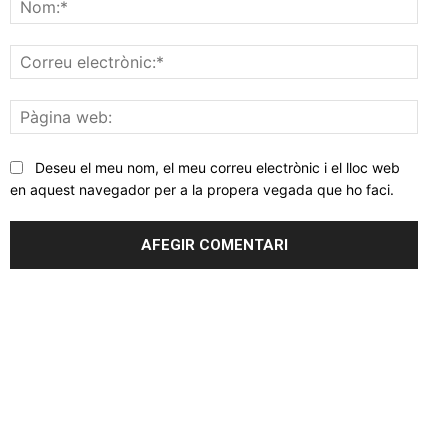
Corr
elec
Pàgi
web
Deseu el meu nom, el meu correu electrònic i el lloc web
en aquest navegador per a la propera vegada que ho faci.