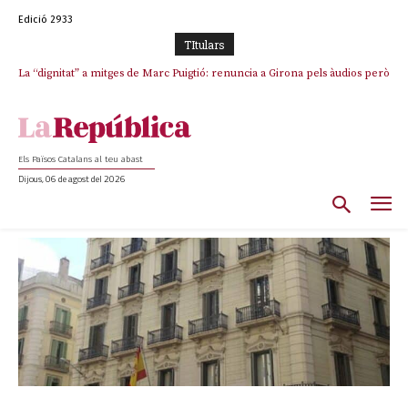
Edició 2933
TItulars
La “dignitat” a mitges de Marc Puigtió: renuncia a Girona pels àudios però
Junts exigeix que Catalunya quedi “fora” del repartiment dels menors
s’aferra als càrrecs remunerats de Sant Julià i el Consell Comarcal
migrants de Ceuta
Els Països Catalans al teu abast
Dijous, 06 de agost del 2026