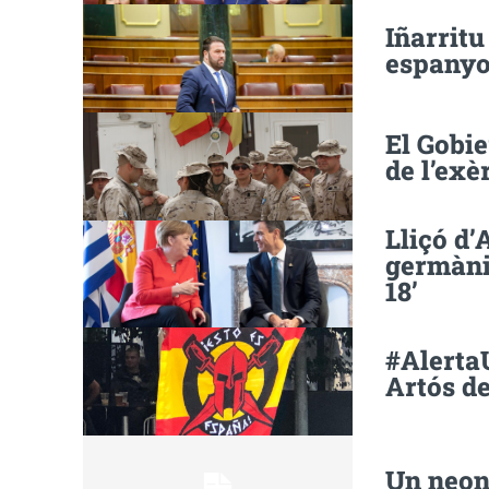
Iñarritu
espanyo
El Gobi
de l’exè
Lliçó d
germàni
18’
#AlertaU
Artós d
Un neon