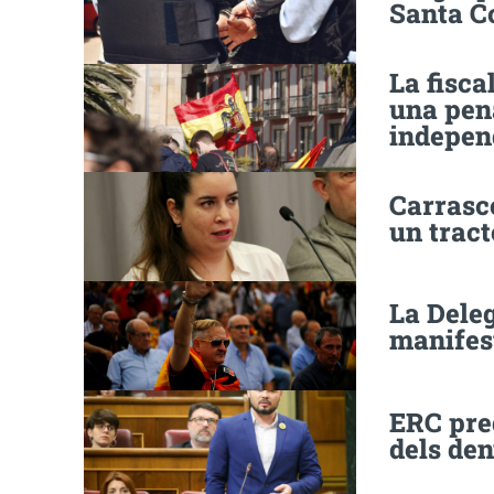
Santa C
La fisca
una pen
indepen
Carrasco
un trac
La Dele
manifes
ERC pre
dels den