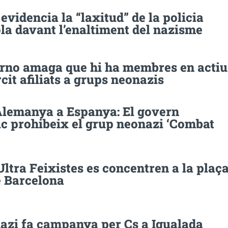
 evidencia la “laxitud” de la policia
la davant l’enaltiment del nazisme
erno amaga que hi ha membres en actiu
rcit afiliats a grups neonazis
’Alemanya a Espanya: El govern
c prohibeix el grup neonazi ‘Combat
ltra Feixistes es concentren a la plaç
e Barcelona
azi fa campanya per Cs a Igualada