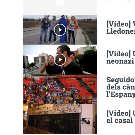
[Vídeo] 
Lledone
[Vídeo]
neonazi
Seguidor
dels càn
l’Espan
[Vídeo] 
el casal