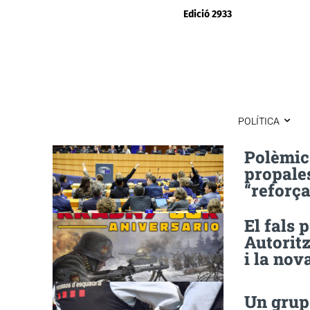
Edició 2933
POLÍTICA
Polèmic
propales
“reforça
El fals 
Autoritz
i la nov
Un grup