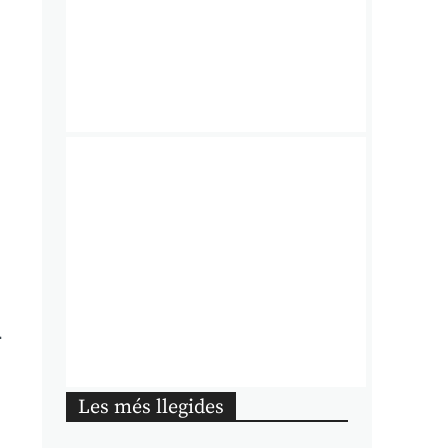
a
Les més llegides