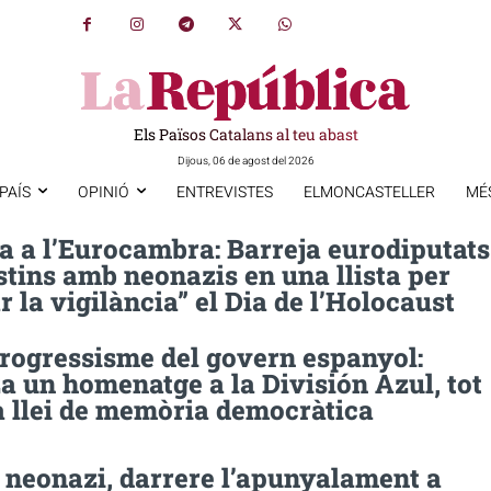
Els Països Catalans al teu abast
Dijous, 06 de agost del 2026
PAÍS
OPINIÓ
ENTREVISTES
ELMONCASTELLER
MÉ
a a l’Eurocambra: Barreja eurodiputats
tins amb neonazis en una llista per
r la vigilància” el Dia de l’Holocaust
progressisme del govern espanyol:
a un homenatge a la División Azul, tot
a llei de memòria democràtica
 neonazi, darrere l’apunyalament a