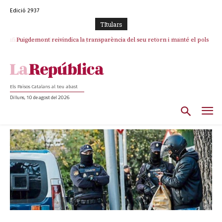
Edició 2937
TItulars
Puigdemont reivindica la transparència del seu retorn i manté el pols
ferm per la plena llibertat dels encausats
Els Països Catalans al teu abast
Dilluns, 10 de agost del 2026