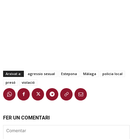
Arxivat a:
agressio sexual
Estepona
Màlaga
policia local
presó
violació
FER UN COMENTARI