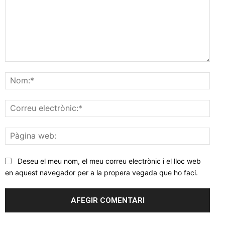
Comentar
Nom
Corr
elec
Pàgi
web
Deseu el meu nom, el meu correu electrònic i el lloc web
en aquest navegador per a la propera vegada que ho faci.