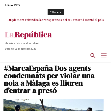
Edició 2935
TItulars
Puigdemont reivindica la transparència del seu retorn i manté el pols
Portugal acusa Espanya de provocar un “efecte crida” massiu per la seva
ferm per la plena llibertat dels encausats
“manca de regulació” migratòria
Els Països Catalans al teu abast
Dissabte, 08 de agost del 2026
#MarcaEspaña Dos agents
condemnats per violar una
noia a Màlaga es lliuren
d’entrar a presó